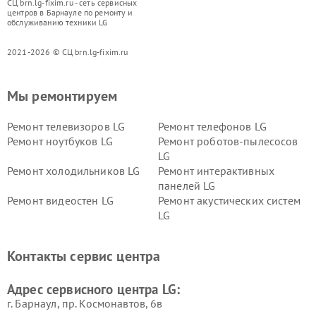
СЦ brn.lg-fixim.ru - сеть сервисных
центров в Барнауле по ремонту и
обслуживанию техники LG
2021-2026 © СЦ brn.lg-fixim.ru
Мы ремонтируем
Ремонт телевизоров LG
Ремонт телефонов LG
Ремонт ноутбуков LG
Ремонт роботов-пылесосов
LG
Ремонт холодильников LG
Ремонт интерактивных
панелей LG
Ремонт видеостен LG
Ремонт акустических систем
LG
Ремонт портативных акустик
Ремонт камер
LG
видеонаблюдения LG
Контакты сервис центра
Ремонт морозильных камер
Ремонт вертикальных
LG
пылесосов LG
Адрес сервисного центра LG:
г. Барнаул, ​пр. Космонавтов, 6в