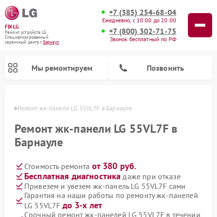
+7 (385) 254-68-04
Ежедневно, с 10:00 до 20:00
FIX-LG
+7 (800) 302-71-75
Ремонт устройств LG
Специализированный
Звонок бесплатный по РФ
cервисный центр г.
Барнаул
Мы ремонтируем
Позвонить
науле
Ремонт жк-панели LG 55VL7F в Барнауле
Ремонт жк-панели LG 55VL7F в
Барнауле
от 380 руб.
Стоимость ремонта
Бесплатная диагностика
даже при отказе
Привезем и увезем жк-панель LG 55VL7F сами
Гарантия на наши работы по ремонту жк-панелей
Ремонт портативных акустик LG
Ремонт портативных колонок LG
Ремонт домашних кинотеатров LG
Ремонт посудомоечных машин LG
Ремонт микроволновых печей LG
Ремонт камер видеонаблюдения LG
Ремонт вертикальных пылесосов LG
Ремонт интерактивных панелей LG
Ремонт музыкальных центров LG
до 3-х лет
LG 55VL7F
Срочный ремонт жк-панелей LG 55VL7F в течении