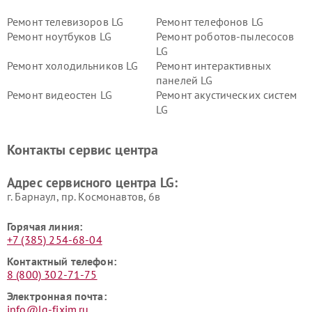
Ремонт телевизоров LG
Ремонт телефонов LG
Ремонт ноутбуков LG
Ремонт роботов-пылесосов
LG
Ремонт холодильников LG
Ремонт интерактивных
панелей LG
Ремонт видеостен LG
Ремонт акустических систем
LG
Ремонт портативных акустик
Ремонт камер
LG
видеонаблюдения LG
Контакты сервис центра
Ремонт морозильных камер
Ремонт вертикальных
LG
пылесосов LG
Адрес сервисного центра LG:
г. Барнаул, ​пр. Космонавтов, 6в
Горячая линия:
+7 (385) 254-68-04
Контактный телефон:
8 (800) 302-71-75
Электронная почта:
info@lg-fixim.ru