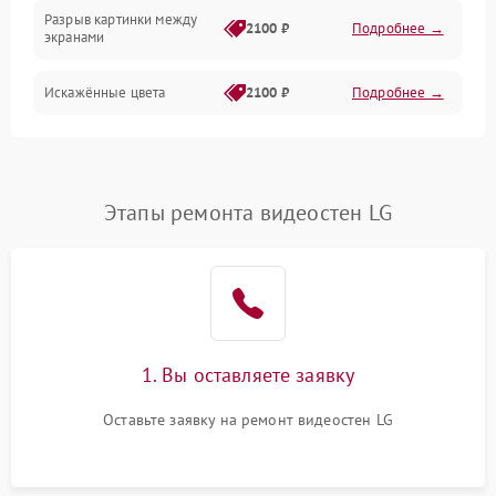
Коммутационная
Разрыв картинки между
2100 ₽
Подробнее →
экранами
Искажённые цвета
2100 ₽
Подробнее →
Разная яркость панелей
1500 ₽
Подробнее →
Артефакты изображения
2100 ₽
Подробнее →
Этапы ремонта видеостен LG
1. Вы оставляете заявку
Оставьте заявку на ремонт видеостен LG