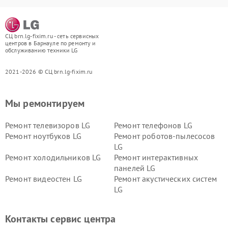
СЦ brn.lg-fixim.ru - сеть сервисных
центров в Барнауле по ремонту и
обслуживанию техники LG
2021-2026 © СЦ brn.lg-fixim.ru
Мы ремонтируем
Ремонт телевизоров LG
Ремонт телефонов LG
Ремонт ноутбуков LG
Ремонт роботов-пылесосов
LG
Ремонт холодильников LG
Ремонт интерактивных
панелей LG
Ремонт видеостен LG
Ремонт акустических систем
LG
Ремонт портативных акустик
Ремонт камер
LG
видеонаблюдения LG
Контакты сервис центра
Ремонт морозильных камер
Ремонт вертикальных