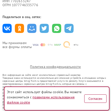
ИНН 7702633247
ОГРН 1077746335776
Поделиться в соц. сетях:
Мы принимаем
все формы оплаты
Политика конфиденциальности
Вся информация на сайте носит исключительно справочный характер.
Товарные знаки используются исключительно для описания устройств, в отношении которых
сервисные центры brn.lg-fixim.ru предоставляют услуги по ремонту. Услуги оказываются в
неавторизованных сервисных центрах brn.lg-fixim.ru, которые не связаны с
правообладателями товарных знаков или их официальными представителями.
Ремонт осуществляется для устройств, уже введенных в гражданский оборот в соответствии
Этот сайт использует файлы cookie. Вы можете
со статьей 1487 ГК РФ.
Использование товарных знаков не преследует цели индивидуализации услуг или введения
ознакомиться с
правилами использования
Согласен
потребителей в заблуждение, а служит для информирования о предоставляемых услугах по
ремонту техники указанных брендов.
файлов cookie
Представленная на сайте информация не является публичной офертой, определяемой
положениями Статьи 437(2) Гражданского кодекса РФ