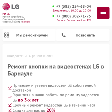
+7 (385) 254-68-04
Ежедневно, с 10:00 до 20:00
FIX-LG
+7 (800) 302-71-75
Ремонт устройств LG
Специализированный
Звонок бесплатный по РФ
cервисный центр г.
Барнаул
Мы ремонтируем
Позвонить
науле
Видеостены LG ремонт кнопки
Ремонт кнопки на видеостенах LG в
Барнауле
Привезем и увезем видеостен LG собственной
доставкой
Гарантия на наши работы по ремонту видеостен
до 3-х лет
LG
Ремонт камер видеонаблюдения LG
Ремонт вертикальных пылесосов LG
Ремонт портативных колонок LG
Ремонт домашних кинотеатров LG
Ремонт посудомоечных машин LG
Ремонт микроволновых печей LG
Ремонт интерактивных панелей LG
Ремонт портативных акустик LG
Ремонт музыкальных центров LG
Срочный ремонт видеостен LG в течении часа
20%
Скидка для вас до