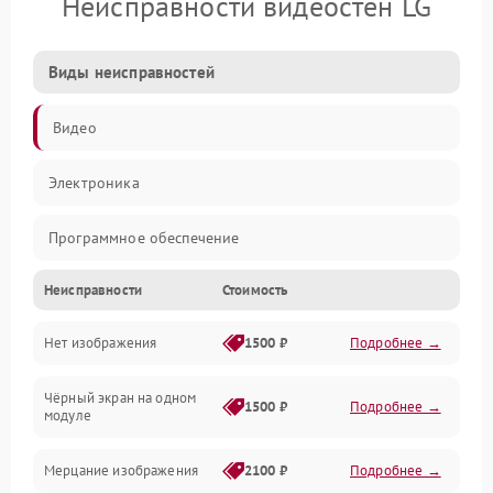
Неисправности видеостен LG
Виды неисправностей
Видео
Электроника
Программное обеспечение
Неисправности
Стоимость
Калибровка
Нет изображения
1500 ₽
Подробнее →
Электропитание
Чёрный экран на одном
Аппаратная
1500 ₽
Подробнее →
модуле
Механические повреждения
Мерцание изображения
2100 ₽
Подробнее →