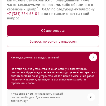
Вы можете ознакомиться с приведенными ниже
часто задаваемыми вопросами, либо обратиться в
сервисный центр “FIX-LG” по следующему телефону
+7 (385) 254-68-04
если не нашли ответ на свой
вопрос.
Общие вопросы
Вопросы по ремонту видеостен
Какие документы вы предоставляете?
На этапе приема устройства на диагностику и последующий
ремонт вам будет предоставлен заказ-наряд с указанием страховых
обязательств на ваше устройство. Далее, после выполнения работ
по ремонту техники, вы получите акт выполненных работ и
гарантийный талон.
Я уже знаю в чем неисправность и какой
ремонт необходим. Для чего проводить
диагностику?