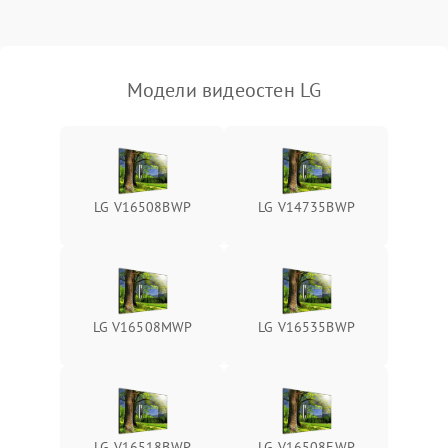
Модели видеостен LG
LG V16508BWP
LG V14735BWP
LG V16508MWP
LG V16535BWP
LG V16518BWP
LG V16508EWP