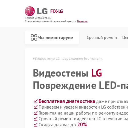
FIX-LG
Ремонт устройств LG
Специализированный cервисный центр г.
Барнаул
Мы ремонтируем
Срочный ремонт
Це
остен LG в Барнауле
Видеостены LG повреждение led-панели
Видеостены
LG
Повреждение LED-п
Бесплатная диагностика
даже при отказ
Привезем и увезем видеостен LG собствен
Гарантия на наши работы по ремонту виде
Срочный ремонт видеостен LG в течении ч
20%
Скидка для вас до
Ремонт роботов-пылесосов LG
Ремонт интерактивных панелей LG
Ремонт акустических систем LG
Ремонт портативных акустик LG
Ремонт камер видеонаблюдения LG
Ремонт морозильных камер LG
Ремонт вертикальных пылесосов LG
Ремонт портативных колонок LG
Ремонт музыкальных центров LG
Ремонт домашних кинотеатров LG
Ремонт холодильных камер LG
Ремонт посудомоечных машин LG
Ремонт микроволновых печей LG