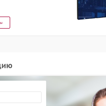
ны
цию