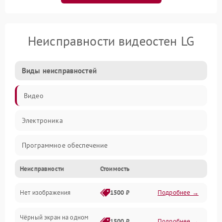
Неисправности видеостен LG
Виды неисправностей
Видео
Электроника
Программное обеспечение
Неисправности
Стоимость
Калибровка
Нет изображения
1500 ₽
Подробнее →
Электропитание
Чёрный экран на одном
Аппаратная
1500 ₽
Подробнее →