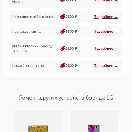
модуле
Механические повреждения
Мерцание изображения
2100 ₽
Подробнее →
Электрика
Пропадает сигнал
1500 ₽
Подробнее →
Коммутационная
Разрыв картинки между
2100 ₽
Подробнее →
экранами
Искажённые цвета
2100 ₽
Подробнее →
Разная яркость панелей
1500 ₽
Подробнее →
Артефакты изображения
2100 ₽
Подробнее →
Ремонт других устройств бренда LG