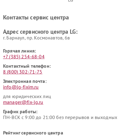
Ремонт портативных акустик
Ремонт камер
LG
видеонаблюдения LG
Контакты сервис центра
Ремонт морозильных камер
Ремонт вертикальных
LG
пылесосов LG
Адрес сервисного центра LG:
г. Барнаул, ​пр. Космонавтов, 6в
Горячая линия:
+7 (385) 254-68-04
Контактный телефон:
8 (800) 302-71-75
Электронная почта:
info@lg-fixim.ru
для юридических лиц
manager@fix-lg.ru
График работы:
ПН-ВСК с 9:00 до 21:00 без перерывов и выходных
Рейтинг сервисного центра