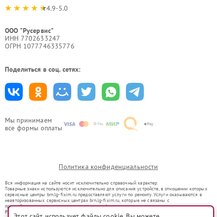
4.9-5.0
ООО "Русервис"
ИНН 7702633247
ОГРН 1077746335776
Поделиться в соц. сетях:
Мы принимаем
все формы оплаты
Политика конфиденциальности
Вся информация на сайте носит исключительно справочный характер.
Товарные знаки используются исключительно для описания устройств, в отношении которых
сервисные центры brn.lg-fixim.ru предоставляют услуги по ремонту. Услуги оказываются в
неавторизованных сервисных центрах brn.lg-fixim.ru, которые не связаны с
правообладателями товарных знаков или их официальными представителями.
Ремонт осуществляется для устройств, уже введенных в гражданский оборот в соответствии
Этот сайт использует файлы cookie. Вы можете