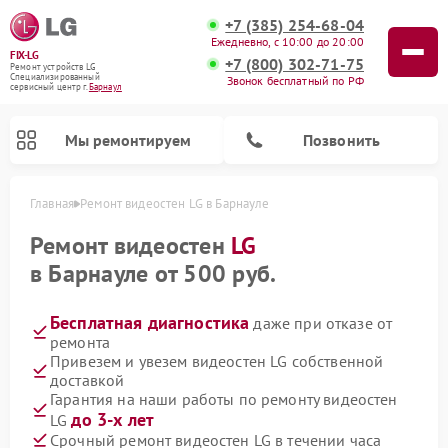
+7 (385) 254-68-04
Ежедневно, с 10:00 до 20:00
FIX-LG
+7 (800) 302-71-75
Ремонт устройств LG
Специализированный
Звонок бесплатный по РФ
cервисный центр г.
Барнаул
Мы ремонтируем
Позвонить
Главная
Ремонт видеостен LG в Барнауле
Ремонт видеостен
LG
в Барнауле от 500 руб.
Бесплатная диагностика
даже при отказе от
ремонта
Привезем и увезем видеостен LG собственной
доставкой
Гарантия на наши работы по ремонту видеостен
Ремонт камер видеонаблюдения LG
Ремонт вертикальных пылесосов LG
Ремонт портативных колонок LG
Ремонт домашних кинотеатров LG
Ремонт посудомоечных машин LG
Ремонт микроволновых печей LG
Ремонт интерактивных панелей LG
Ремонт портативных акустик LG
Ремонт музыкальных центров LG
до 3-х лет
LG
Срочный ремонт видеостен LG в течении часа