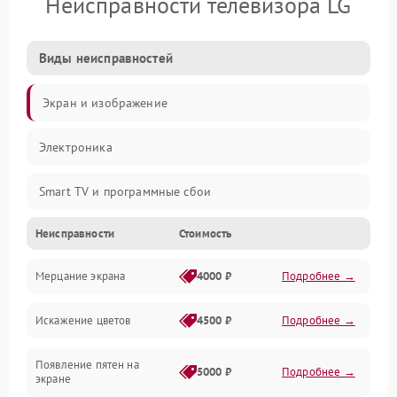
Неисправности телевизора LG
Виды неисправностей
Экран и изображение
Электроника
Smart TV и программные сбои
Неисправности
Стоимость
Питание и запуск
Мерцание экрана
4000 ₽
Подробнее →
Подсветка и LED-модули
Искажение цветов
4500 ₽
Подробнее →
Звук и аудиосистема
Появление пятен на
Сигнал и приём каналов
5000 ₽
Подробнее →
экране