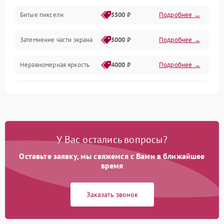
Разъёмы и интерфейсы
Битые пиксели
5500 ₽
Подробнее →
Механические повреждения
Затемнение части экрана
5000 ₽
Подробнее →
Программное обеспечение
Неравномерная яркость
4000 ₽
Подробнее →
Корпус и механика
Выгорание матрицы
6000 ₽
Подробнее →
Пульт и управление
Сеть и подключения
У Вас остались вопросы?
Оставьте заявку, мы свяжемся с Вами в ближайшее
Аудио
время
Сетевая
Заказать звонок