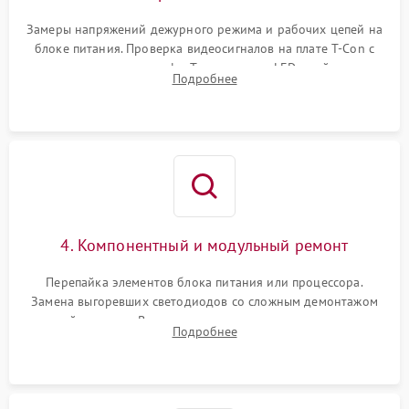
Замеры напряжений дежурного режима и рабочих цепей на
блоке питания. Проверка видеосигналов на плате T-Con с
помощью осциллографа. Тестирование LED-драйвера и
Подробнее
светодиодных планок подсветки мультиметром.
4. Компонентный и модульный ремонт
Перепайка элементов блока питания или процессора.
Замена выгоревших светодиодов со сложным демонтажом
хрупкой матрицы. Восстановление поврежденных дорожек,
Подробнее
прошивка микросхем памяти EEPROM