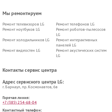
Мы ремонтируем
Ремонт телевизоров LG
Ремонт телефонов LG
Ремонт ноутбуков LG
Ремонт роботов-пылесосов
LG
Ремонт холодильников LG
Ремонт интерактивных
панелей LG
Ремонт видеостен LG
Ремонт акустических систем
LG
Ремонт портативных акустик
Ремонт камер
LG
видеонаблюдения LG
Контакты сервис центра
Ремонт морозильных камер
Ремонт вертикальных
LG
пылесосов LG
Адрес сервисного центра LG:
г. Барнаул, ​пр. Космонавтов, 6в
Горячая линия:
+7 (385) 254-68-04
Контактный телефон: