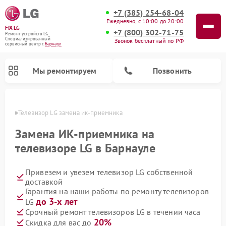
+7 (385) 254-68-04
Ежедневно, с 10:00 до 20:00
FIX-LG
+7 (800) 302-71-75
Ремонт устройств LG
Специализированный
Звонок бесплатный по РФ
cервисный центр г.
Барнаул
Мы ремонтируем
Позвонить
науле
Телевизор LG замена ик-приемника
Замена ИК-приемника на
телевизоре LG в Барнауле
Привезем и увезем телевизор LG собственной
доставкой
Гарантия на наши работы по ремонту телевизоров
до 3-х лет
LG
Ремонт камер видеонаблюдения LG
Ремонт вертикальных пылесосов LG
Ремонт интерактивных панелей LG
Ремонт портативных колонок LG
Ремонт домашних кинотеатров LG
Ремонт посудомоечных машин LG
Ремонт микроволновых печей LG
Ремонт портативных акустик LG
Ремонт музыкальных центров LG
Срочный ремонт телевизоров LG в течении часа
20%
Скидка для вас до