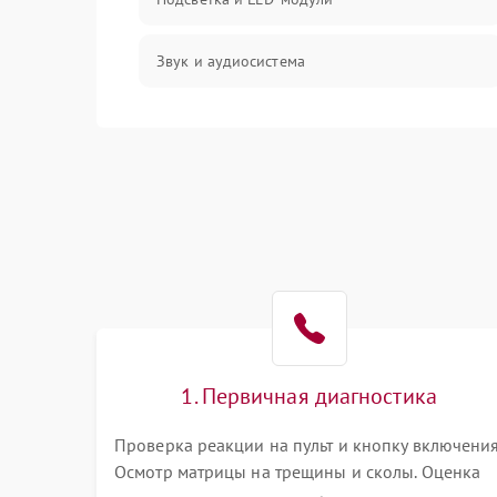
Звук и аудиосистема
Сигнал и приём каналов
Разъёмы и интерфейсы
Механические повреждения
Программное обеспечение
Корпус и механика
1. Первичная диагностика
Пульт и управление
Проверка реакции на пульт и кнопку включения
Осмотр матрицы на трещины и сколы. Оценка
Сеть и подключения