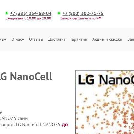
+7 (385) 254-68-04
+7 (800) 302-71-75
Ежедневно, с 10:00 до 20:00
Звонок бесплатный по РФ
ны
О нас
Отзывы
Доставка
Гарантии
Акции и скидки
Зая
LG NanoCell
е
 NANO75 сами
до
визоров LG NanoCell NANO75