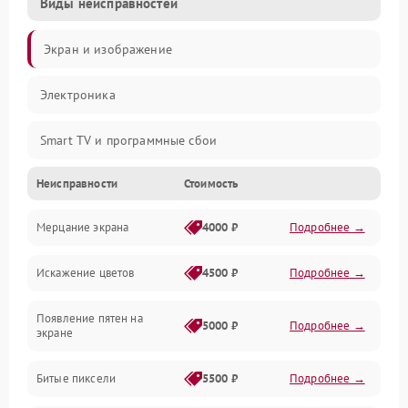
Виды неисправностей
Экран и изображение
Электроника
Smart TV и программные сбои
Неисправности
Стоимость
Питание и запуск
Мерцание экрана
4000 ₽
Подробнее →
Подсветка и LED-модули
Искажение цветов
4500 ₽
Подробнее →
Звук и аудиосистема
Появление пятен на
Сигнал и приём каналов
5000 ₽
Подробнее →
экране
Разъёмы и интерфейсы
Битые пиксели
5500 ₽
Подробнее →