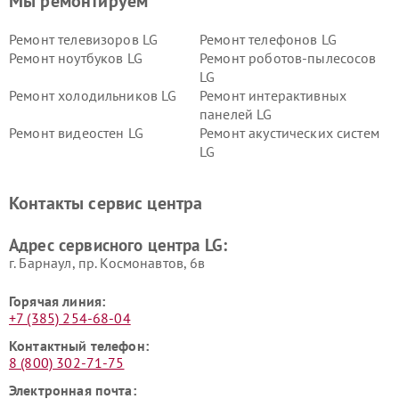
Мы ремонтируем
Ремонт телевизоров LG
Ремонт телефонов LG
Ремонт ноутбуков LG
Ремонт роботов-пылесосов
LG
Ремонт холодильников LG
Ремонт интерактивных
панелей LG
Ремонт видеостен LG
Ремонт акустических систем
LG
Ремонт портативных акустик
Ремонт камер
LG
видеонаблюдения LG
Контакты сервис центра
Ремонт морозильных камер
Ремонт вертикальных
LG
пылесосов LG
Адрес сервисного центра LG:
г. Барнаул, ​пр. Космонавтов, 6в
Горячая линия:
+7 (385) 254-68-04
Контактный телефон:
8 (800) 302-71-75
Электронная почта: