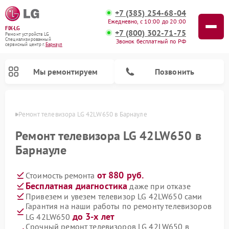
+7 (385) 254-68-04
Ежедневно, с 10:00 до 20:00
FIX-LG
+7 (800) 302-71-75
Ремонт устройств LG
Специализированный
Звонок бесплатный по РФ
cервисный центр г.
Барнаул
Мы ремонтируем
Позвонить
науле
Ремонт телевизора LG 42LW650 в Барнауле
Ремонт телевизора LG 42LW650 в
Барнауле
от 880 руб.
Стоимость ремонта
Бесплатная диагностика
даже при отказе
Привезем и увезем телевизор LG 42LW650 сами
Гарантия на наши работы по ремонту телевизоров
Ремонт камер видеонаблюдения LG
Ремонт вертикальных пылесосов LG
Ремонт интерактивных панелей LG
Ремонт портативных колонок LG
Ремонт домашних кинотеатров LG
Ремонт посудомоечных машин LG
Ремонт микроволновых печей LG
Ремонт портативных акустик LG
Ремонт музыкальных центров LG
до 3-х лет
LG 42LW650
Срочный ремонт телевизоров LG 42LW650 в