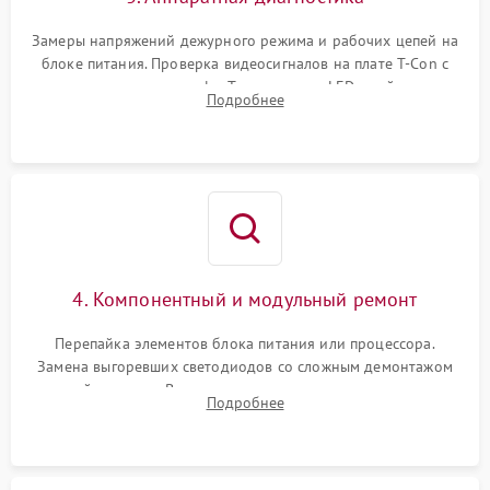
Замеры напряжений дежурного режима и рабочих цепей на
блоке питания. Проверка видеосигналов на плате T-Con с
помощью осциллографа. Тестирование LED-драйвера и
Подробнее
светодиодных планок подсветки мультиметром.
4. Компонентный и модульный ремонт
Перепайка элементов блока питания или процессора.
Замена выгоревших светодиодов со сложным демонтажом
хрупкой матрицы. Восстановление поврежденных дорожек,
Подробнее
прошивка микросхем памяти EEPROM