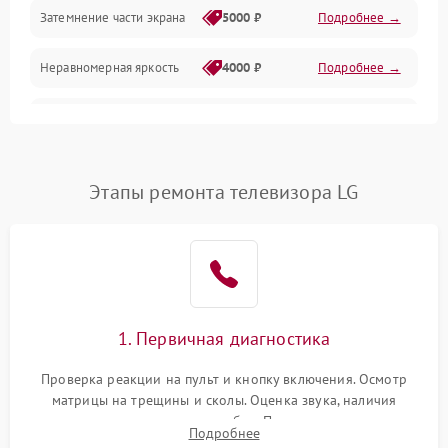
Механические повреждения
Затемнение части экрана
5000 ₽
Подробнее →
Программное обеспечение
Неравномерная яркость
4000 ₽
Подробнее →
Корпус и механика
Выгорание матрицы
6000 ₽
Подробнее →
Пульт и управление
Этапы ремонта телевизора LG
Сеть и подключения
Аудио
Сетевая
1. Первичная диагностика
Проверка реакции на пульт и кнопку включения. Осмотр
матрицы на трещины и сколы. Оценка звука, наличия
подсветки и индикаторов ошибок. Подключение тестовых
Подробнее
источников сигнала для выявления симптомов поломки.