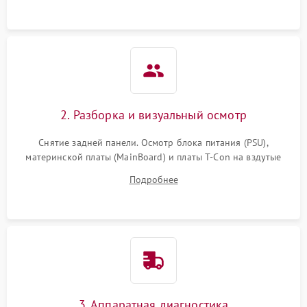
2. Разборка и визуальный осмотр
Снятие задней панели. Осмотр блока питания (PSU),
материнской платы (MainBoard) и платы T-Con на вздутые
конденсаторы, прогары, окисления и микротрещины.
Подробнее
Проверка надежности фиксации и целостности шлейфов.
3. Аппаратная диагностика