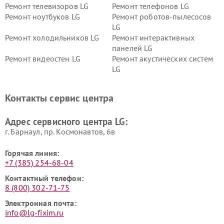
Ремонт телевизоров LG
Ремонт телефонов LG
Ремонт ноутбуков LG
Ремонт роботов-пылесосов
LG
Ремонт холодильников LG
Ремонт интерактивных
панелей LG
Ремонт видеостен LG
Ремонт акустических систем
LG
Ремонт портативных акустик
Ремонт камер
LG
видеонаблюдения LG
Контакты сервис центра
Ремонт морозильных камер
Ремонт вертикальных
LG
пылесосов LG
Адрес сервисного центра LG:
г. Барнаул, ​пр. Космонавтов, 6в
Горячая линия:
+7 (385) 254-68-04
Контактный телефон:
8 (800) 302-71-75
Электронная почта:
info@lg-fixim.ru