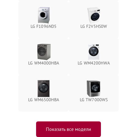
LG F1096ND5
LG F2V5HS0W
LG WM4000HBA
LG WM4200HWA
LG WM6500HBA
LG TW7000WS
Показать все модели