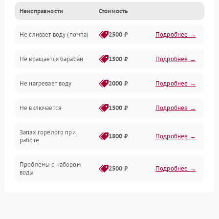
Неисправности
Стоимость
Электропитание
Не сливает воду (помпа)
2500 ₽
Подробнее →
Водоснабжение
Не вращается барабан
1500 ₽
Подробнее →
Слив
Не нагревает воду
2000 ₽
Подробнее →
Программное обеспечение
Не включается
1500 ₽
Подробнее →
Запах горелого при
1800 ₽
Подробнее →
работе
Проблемы с набором
2500 ₽
Подробнее →
воды
Замена ТЭНа
2200 ₽
Подробнее →