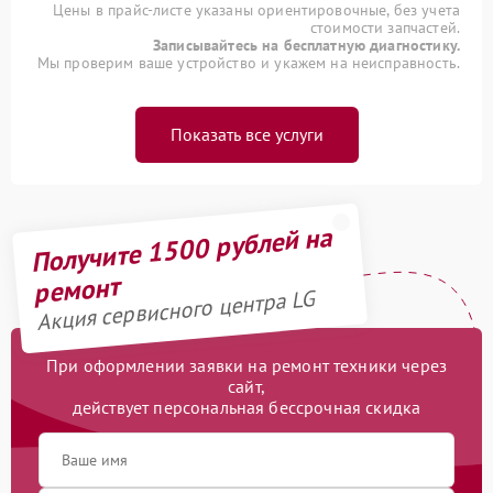
Цены в прайс-листе указаны ориентировочные, без учета
стоимости запчастей.
Записывайтесь на бесплатную диагностику.
Мы проверим ваше устройство и укажем на неисправность.
Показать все услуги
Получите 1500 рублей на
ремонт
Акция сервисного центра LG
При оформлении заявки на ремонт техники через
сайт,
действует персональная бессрочная скидка