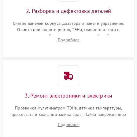
2. Разборка и дефектовка деталей
Снятие панелей корпуса, дозатора и панели управления.
Осмотр приводного ремня, ТЭНа, сливного насоса и
амортизаторов. Проверка подшипников барабана и
Подробнее
крестовины на износ, а манжеты люка на разрывы.
3. Ремонт электроники и электрики
Прозвонка мультиметром ТЭНа, датчика температуры,
прессостата и клапанов залива воды. Пайка поврежденных
дорожек или замена симисторов на плате управления.
Подробнее
Восстановление целостности проводки и контактов.