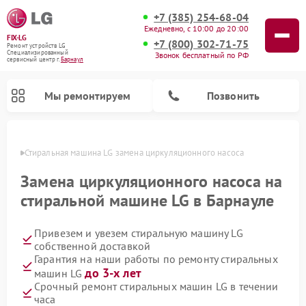
+7 (385) 254-68-04
Ежедневно, с 10:00 до 20:00
FIX-LG
+7 (800) 302-71-75
Ремонт устройств LG
Специализированный
Звонок бесплатный по РФ
cервисный центр г.
Барнаул
Мы ремонтируем
Позвонить
науле
Стиральная машина LG замена циркуляционного насоса
Замена циркуляционного насоса на
стиральной машине LG в Барнауле
Привезем и увезем стиральную машину LG
собственной доставкой
Гарантия на наши работы по ремонту стиральных
до 3-х лет
машин LG
Ремонт портативных акустик LG
Ремонт музыкальных центров LG
Ремонт посудомоечных машин LG
Ремонт микроволновых печей LG
Ремонт камер видеонаблюдения LG
Ремонт вертикальных пылесосов LG
Ремонт интерактивных панелей LG
Ремонт портативных колонок LG
Ремонт домашних кинотеатров LG
Срочный ремонт стиральных машин LG в течении
часа