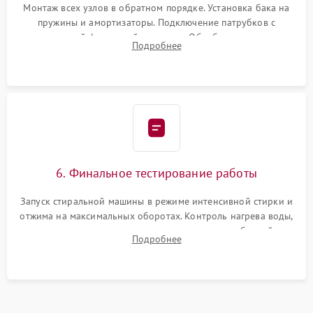
Монтаж всех узлов в обратном порядке. Установка бака на
пружины и амортизаторы. Подключение патрубков с
надежной фиксацией хомутами. Обработка стыков
Подробнее
герметиком для предотвращения возможных протечек воды.
6. Финальное тестирование работы
Запуск стиральной машины в режиме интенсивной стирки и
отжима на максимальных оборотах. Контроль нагрева воды,
корректности слива, отсутствия излишних вибраций,
Подробнее
посторонних стуков и протечек под корпусом.