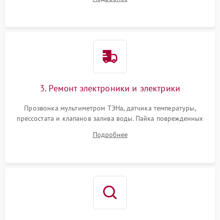
крестовины на износ, а манжеты люка на разрывы.
3. Ремонт электроники и электрики
Прозвонка мультиметром ТЭНа, датчика температуры,
прессостата и клапанов залива воды. Пайка поврежденных
дорожек или замена симисторов на плате управления.
Подробнее
Восстановление целостности проводки и контактов.