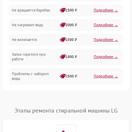
Не вращается барабан
1500 ₽
Подробнее →
Слив
Не нагревает воду
2000 ₽
Подробнее →
Программное обеспечение
Не включается
1500 ₽
Подробнее →
Запах горелого при
1800 ₽
Подробнее →
работе
Проблемы с набором
2500 ₽
Подробнее →
воды
Замена ТЭНа
2200 ₽
Подробнее →
Замена платы управления
2200 ₽
Подробнее →
Этапы ремонта стиральной машины LG