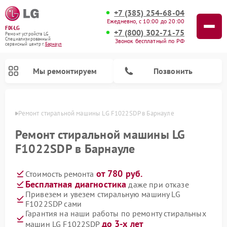
+7 (385) 254-68-04
Ежедневно, с 10:00 до 20:00
FIX-LG
+7 (800) 302-71-75
Ремонт устройств LG
Специализированный
Звонок бесплатный по РФ
cервисный центр г.
Барнаул
Мы ремонтируем
Позвонить
науле
Ремонт стиральной машины LG F1022SDP в Барнауле
Ремонт стиральной машины LG
F1022SDP в Барнауле
от 780 руб.
Стоимость ремонта
Бесплатная диагностика
даже при отказе
Привезем и увезем стиральную машину LG
F1022SDP сами
Ремонт портативных акустик LG
Ремонт музыкальных центров LG
Ремонт посудомоечных машин LG
Ремонт микроволновых печей LG
Ремонт камер видеонаблюдения LG
Ремонт вертикальных пылесосов LG
Ремонт интерактивных панелей LG
Ремонт портативных колонок LG
Ремонт домашних кинотеатров LG
Гарантия на наши работы по ремонту стиральных
до 3-х лет
машин LG F1022SDP