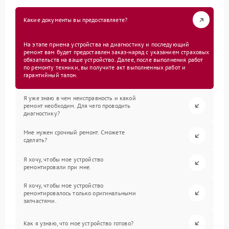
Какие документы вы предоставляете?
На этапе приема устройства на диагностику и последующий
ремонт вам будет предоставлен заказ-наряд с указанием страховых
обязательств на ваше устройство. Далее, после выполнения работ
по ремонту техники, вы получите акт выполненных работ и
гарантийный талон.
Я уже знаю в чем неисправность и какой
ремонт необходим. Для чего проводить
диагностику?
Мне нужен срочный ремонт. Сможете
сделать?
Я хочу, чтобы мое устройство
ремонтировали при мне.
Я хочу, чтобы мое устройство
ремонтировалось только оригинальными
запчастями.
Как я узнаю, что мое устройство готово?