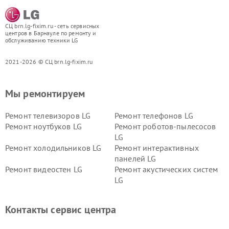
СЦ brn.lg-fixim.ru - сеть сервисных
центров в Барнауле по ремонту и
обслуживанию техники LG
2021-2026 © СЦ brn.lg-fixim.ru
Мы ремонтируем
Ремонт телевизоров LG
Ремонт телефонов LG
Ремонт ноутбуков LG
Ремонт роботов-пылесосов
LG
Ремонт холодильников LG
Ремонт интерактивных
панелей LG
Ремонт видеостен LG
Ремонт акустических систем
LG
Ремонт портативных акустик
Ремонт камер
LG
видеонаблюдения LG
Контакты сервис центра
Ремонт морозильных камер
Ремонт вертикальных
LG
пылесосов LG