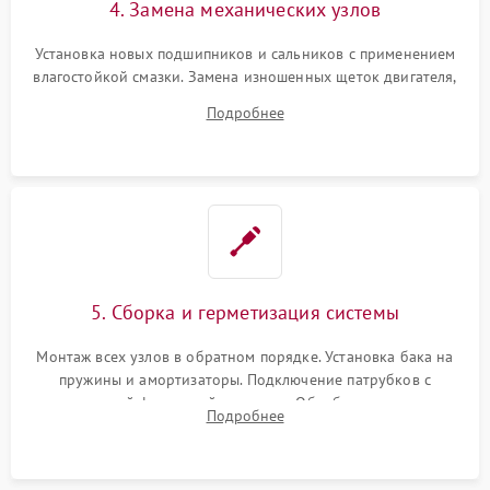
4. Замена механических узлов
Установка новых подшипников и сальников с применением
влагостойкой смазки. Замена изношенных щеток двигателя,
порванного ремня привода, неисправного сливного насоса
Подробнее
или поврежденной резиновой манжеты.
5. Сборка и герметизация системы
Монтаж всех узлов в обратном порядке. Установка бака на
пружины и амортизаторы. Подключение патрубков с
надежной фиксацией хомутами. Обработка стыков
Подробнее
герметиком для предотвращения возможных протечек воды.