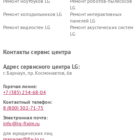
Ремонт ноутбуков LG
Ремонт роботов-пылесосов
LG
Ремонт холодильников LG
Ремонт интерактивных
панелей LG
Ремонт видеостен LG
Ремонт акустических систем
LG
Ремонт портативных акустик
Ремонт камер
LG
видеонаблюдения LG
Контакты сервис центра
Ремонт морозильных камер
Ремонт вертикальных
LG
пылесосов LG
Адрес сервисного центра LG:
г. Барнаул, ​пр. Космонавтов, 6в
Горячая линия:
+7 (385) 254-68-04
Контактный телефон:
8 (800) 302-71-75
Электронная почта:
info@lg-fixim.ru
для юридических лиц
manager@fix-lg.ru