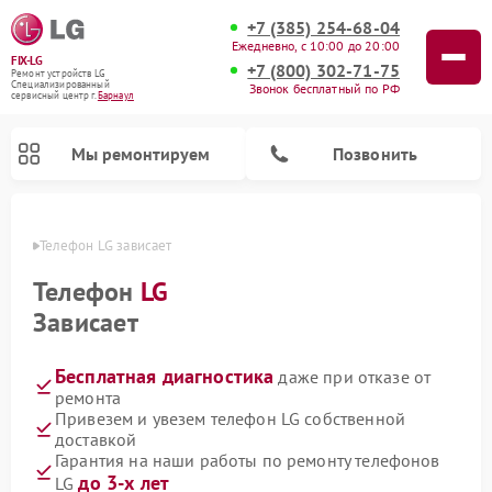
+7 (385) 254-68-04
Ежедневно, с 10:00 до 20:00
FIX-LG
+7 (800) 302-71-75
Ремонт устройств LG
Специализированный
Звонок бесплатный по РФ
cервисный центр г.
Барнаул
Мы ремонтируем
Позвонить
науле
Телефон LG зависает 
Телефон
LG
Зависает
Бесплатная диагностика
даже при отказе от
ремонта
Привезем и увезем телефон LG собственной
доставкой
Ремонт камер видеонаблюдения LG
Ремонт вертикальных пылесосов LG
Ремонт интерактивных панелей LG
Ремонт портативных колонок LG
Ремонт домашних кинотеатров LG
Ремонт посудомоечных машин LG
Ремонт микроволновых печей LG
Ремонт портативных акустик LG
Ремонт музыкальных центров LG
Гарантия на наши работы по ремонту телефонов
до 3-х лет
LG