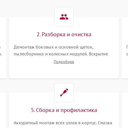
2. Разборка и очистка
в
Демонтаж боковых и основной щеток,
.
пылесборника и колесных модулей. Вскрытие
корпуса робота. Тщательная очистка внутренних
Подробнее
полостей, шестерней и плат от скопившейся
пыли, волос и шерсти животных с
использованием сжатого воздуха и щеток.
5. Сборка и профилактика
Аккуратный монтаж всех узлов в корпус. Смазка