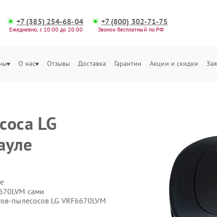
+7 (385) 254-68-04
+7 (800) 302-71-75
Ежедневно, с 10:00 до 20:00
Звонок бесплатный по РФ
ны
О нас
Отзывы
Доставка
Гарантии
Акции и скидки
Зая
соса LG
ауле
е
6670LVM сами
отов-пылесосов LG VRF6670LVM