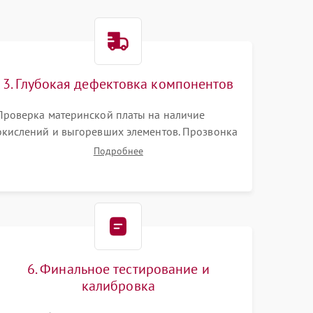
3. Глубокая дефектовка компонентов
Проверка материнской платы на наличие
окислений и выгоревших элементов. Прозвонка
цепей питания, тестирование приводных
Подробнее
моторов колес и турбины всасывания. Оценка
состояния оптических и инфракрасных
датчиков, а также механизма лазерного
дальномера.
6. Финальное тестирование и
калибровка