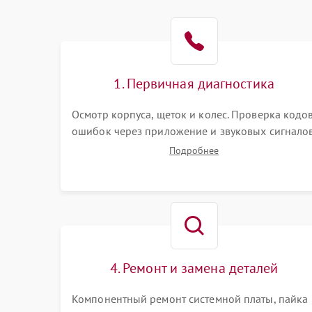
Батарея
Режим работы
Программные сбои
1. Первичная диагностика
Осмотр корпуса, щеток и колес. Проверка кодо
ошибок через приложение и звуковых сигналов
Замер емкости аккумулятора и тестирование
Подробнее
базовой станции зарядки. Оценка работы
лидара, бампера и датчиков падения для
локализации неисправности.
4. Ремонт и замена деталей
Компонентный ремонт системной платы, пайка