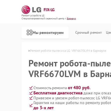
FIX-LG
Ремонт устройств LG
Специализированный cервисный центр г.
Барнаул
Мы ремонтируем
Срочный ремонт
Це
осов LG в Барнауле
Ремонт робота-пылесоса LG  VRF6670LVM в Барнауле
Ремонт робота-пыле
VRF6670LVM в Барн
от 480 руб.
Стоимость ремонта
Бесплатная диагностика
даже при отказ
Привезем и увезем робот-пылесос LG VRF
Гарантия на наши работы по ремонту роб
до 3-х лет
Ремонт интерактивных панелей LG
Ремонт акустических систем LG
Ремонт портативных акустик LG
Ремонт камер видеонаблюдения LG
Ремонт морозильных камер LG
Ремонт вертикальных пылесосов LG
Ремонт портативных колонок LG
Ремонт музыкальных центров LG
Ремонт домашних кинотеатров LG
Ремонт холодильных камер LG
Ремонт посудомоечных машин LG
Ремонт микроволновых печей LG