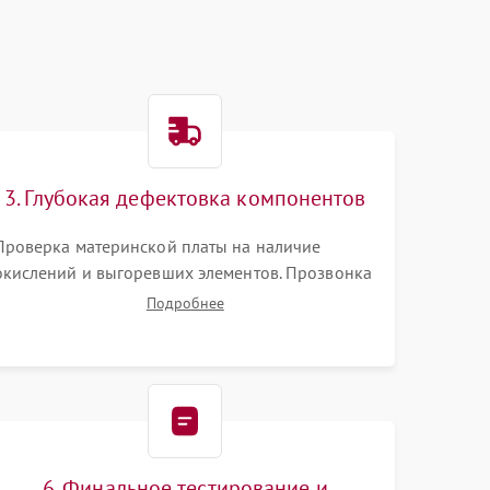
3. Глубокая дефектовка компонентов
Проверка материнской платы на наличие
окислений и выгоревших элементов. Прозвонка
цепей питания, тестирование приводных
Подробнее
моторов колес и турбины всасывания. Оценка
состояния оптических и инфракрасных
датчиков, а также механизма лазерного
дальномера.
6. Финальное тестирование и