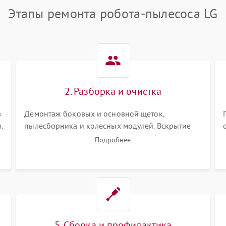
Этапы ремонта робота-пылесоса LG
2. Разборка и очистка
в
Демонтаж боковых и основной щеток,
.
пылесборника и колесных модулей. Вскрытие
корпуса робота. Тщательная очистка внутренних
Подробнее
полостей, шестерней и плат от скопившейся
пыли, волос и шерсти животных с
использованием сжатого воздуха и щеток.
5. Сборка и профилактика