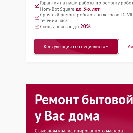
Гарантия на наши работы по ремонту роб
до 3-х лет
Hom-Bot Square
Срочный ремонт роботов-пылесосов LG VR
течении часа
20%
Скидка для вас до
Консультация со специалистом
Уз
Ремонт бытовой
у Вас дома
С выездом квалифицированного мастера