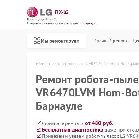
FIX-LG
Ремонт устройств LG
Специализированный cервисный центр г.
Барнаул
Мы ремонтируем
Срочный ремонт
Це
осов LG в Барнауле
Ремонт робота-пылесоса LG VR6470LVM Hom-Bot Square
Ремонт робота-пыле
VR6470LVM Hom-Bot
Барнауле
от 480 руб.
Стоимость ремонта
Бесплатная диагностика
даже при отказ
Привезем и увезем робот-пылесос LG VR6
Ремонт интерактивных панелей LG
Ремонт акустических систем LG
Ремонт портативных акустик LG
Ремонт камер видеонаблюдения LG
Ремонт морозильных камер LG
Ремонт вертикальных пылесосов LG
Ремонт портативных колонок LG
Ремонт музыкальных центров LG
Ремонт домашних кинотеатров LG
Ремонт холодильных камер LG
Ремонт посудомоечных машин LG
Ремонт микроволновых печей LG