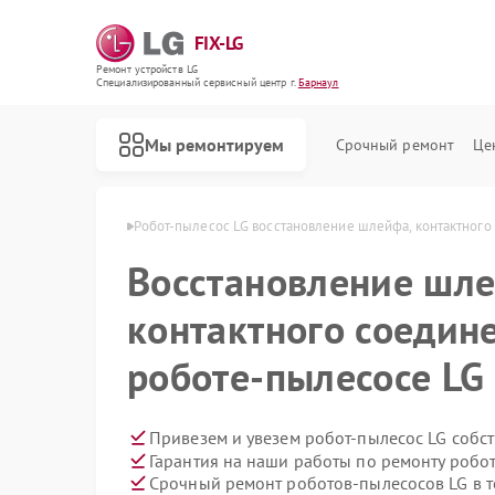
FIX-LG
Ремонт устройств LG
Специализированный cервисный центр г.
Барнаул
Мы ремонтируем
Срочный ремонт
Це
осов LG в Барнауле
Робот-пылесос LG восстановление шлейфа, контактного
Восстановление шле
контактного соедин
роботе-пылесосе LG
Привезем и увезем робот-пылесос LG собс
Гарантия на наши работы по ремонту робо
Срочный ремонт роботов-пылесосов LG в т
Ремонт интерактивных панелей LG
Ремонт акустических систем LG
Ремонт портативных акустик LG
Ремонт камер видеонаблюдения LG
Ремонт морозильных камер LG
Ремонт вертикальных пылесосов LG
Ремонт портативных колонок LG
Ремонт музыкальных центров LG
Ремонт домашних кинотеатров LG
Ремонт холодильных камер LG
Ремонт посудомоечных машин LG
Ремонт микроволновых печей LG