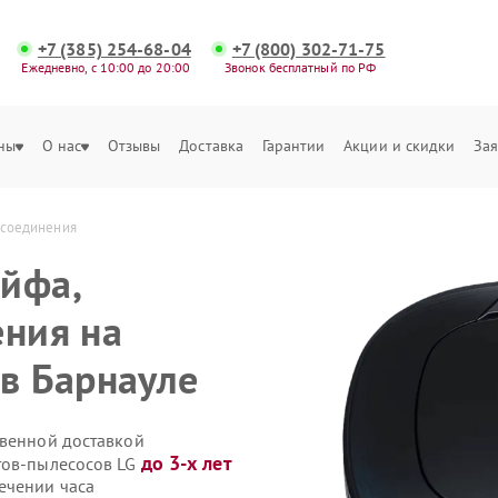
+7 (385) 254-68-04
+7 (800) 302-71-75
Ежедневно, с 10:00 до 20:00
Звонок бесплатный по РФ
ны
О нас
Отзывы
Доставка
Гарантии
Акции и скидки
Зая
 соединения
йфа,
ения на
 в Барнауле
твенной доставкой
до 3-х лет
тов-пылесосов LG
ечении часа