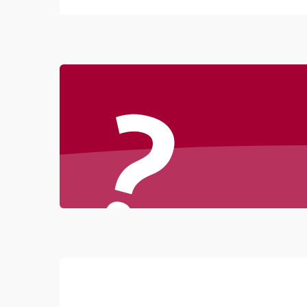
Неисправность резервуаров и систем подачи
воды
Проблемы с механикой
?
Батарея
Режим работы
Программные сбои