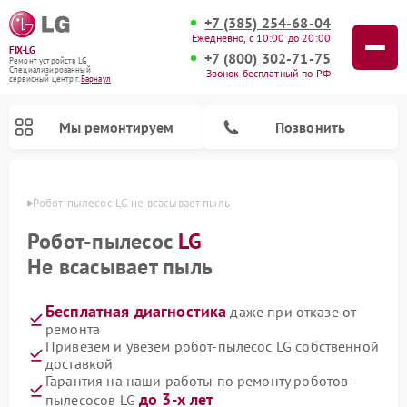
+7 (385) 254-68-04
Ежедневно, с 10:00 до 20:00
FIX-LG
+7 (800) 302-71-75
Ремонт устройств LG
Специализированный
Звонок бесплатный по РФ
cервисный центр г.
Барнаул
Мы ремонтируем
Позвонить
науле
Робот-пылесос LG не всасывает пыль
Робот-пылесос
LG
Не всасывает пыль
Бесплатная диагностика
даже при отказе от
ремонта
Привезем и увезем робот-пылесос LG собственной
доставкой
Ремонт камер видеонаблюдения LG
Ремонт вертикальных пылесосов LG
Ремонт интерактивных панелей LG
Ремонт портативных колонок LG
Ремонт домашних кинотеатров LG
Ремонт посудомоечных машин LG
Ремонт микроволновых печей LG
Ремонт портативных акустик LG
Ремонт музыкальных центров LG
Гарантия на наши работы по ремонту роботов-
до 3-х лет
пылесосов LG