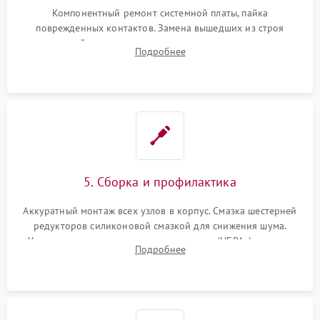
Компонентный ремонт системной платы, пайка
поврежденных контактов. Замена вышедших из строя
двигателей, изношенного аккумулятора, неисправного
Подробнее
лидара или помпы подачи воды. Восстановление шлейфов и
устранение последствий попадания влаги.
5. Сборка и профилактика
Аккуратный монтаж всех узлов в корпус. Смазка шестерней
редукторов силиконовой смазкой для снижения шума.
Установка новых расходных материалов (HEPA-фильтров,
Подробнее
микрофибры, щеток). Надежная фиксация разъемов и
проверка герметичности водяного контура.