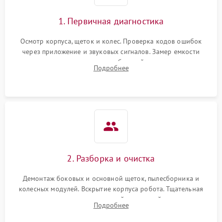
1. Первичная диагностика
Осмотр корпуса, щеток и колес. Проверка кодов ошибок
через приложение и звуковых сигналов. Замер емкости
аккумулятора и тестирование базовой станции зарядки.
Подробнее
Оценка работы лидара, бампера и датчиков падения для
локализации неисправности.
2. Разборка и очистка
Демонтаж боковых и основной щеток, пылесборника и
колесных модулей. Вскрытие корпуса робота. Тщательная
очистка внутренних полостей, шестерней и плат от
Подробнее
скопившейся пыли, волос и шерсти животных с
использованием сжатого воздуха и щеток.