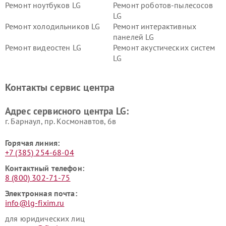
Ремонт ноутбуков LG
Ремонт роботов-пылесосов
LG
Ремонт холодильников LG
Ремонт интерактивных
панелей LG
Ремонт видеостен LG
Ремонт акустических систем
LG
Ремонт портативных акустик
Ремонт камер
LG
видеонаблюдения LG
Контакты сервис центра
Ремонт морозильных камер
Ремонт вертикальных
LG
пылесосов LG
Адрес сервисного центра LG:
г. Барнаул, ​пр. Космонавтов, 6в
Горячая линия:
+7 (385) 254-68-04
Контактный телефон:
8 (800) 302-71-75
Электронная почта:
info@lg-fixim.ru
для юридических лиц