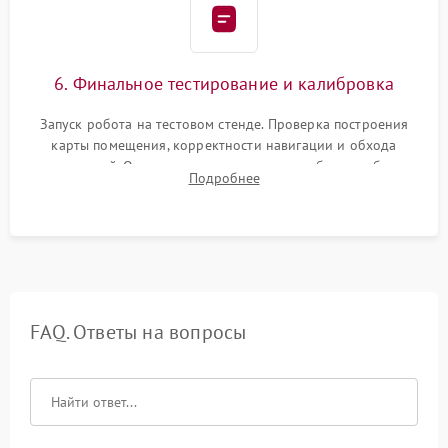
6. Финальное тестирование и калибровка
Запуск робота на тестовом стенде. Проверка построения
карты помещения, корректности навигации и обхода
препятствий. Оценка силы всасывания и работы турбины.
Подробнее
Тестирование автоматического возврата на док-станцию и
процесса зарядки.
FAQ. Ответы на вопросы