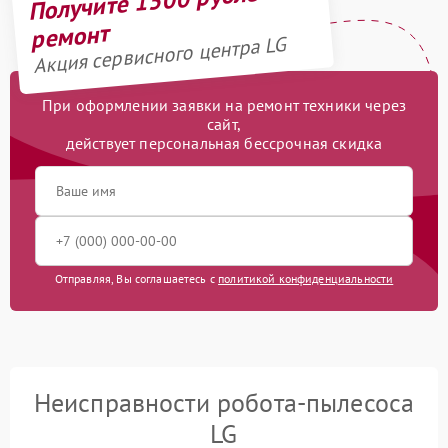
Получите 1500 рублей на
ремонт
Акция сервисного центра LG
При оформлении заявки на ремонт техники через
сайт,
действует персональная бессрочная скидка
Отправляя, Вы соглашаетесь с
политикой конфиденциальности
Неисправности робота-пылесоса
LG