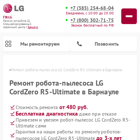
+7 (385) 254-68-04
Ежедневно, с 10:00 до 20:00
FIX-LG
+7 (800) 302-71-75
Ремонт устройств LG
Специализированный
Звонок бесплатный по РФ
cервисный центр г.
Барнаул
Мы ремонтируем
Позвонить
науле
Ремонт робота-пылесоса LG CordZero R5-Ultimate в Барнауле
Ремонт робота-пылесоса LG
CordZero R5-Ultimate в Барнауле
от 480 руб.
Стоимость ремонта
Бесплатная диагностика
даже при отказе
Привезем и увезем робот-пылесос LG CordZero R5-
Ultimate сами
Ремонт камер видеонаблюдения LG
Ремонт вертикальных пылесосов LG
Ремонт интерактивных панелей LG
Ремонт портативных колонок LG
Ремонт домашних кинотеатров LG
Ремонт посудомоечных машин LG
Ремонт микроволновых печей LG
Ремонт портативных акустик LG
Ремонт музыкальных центров LG
Гарантия на наши работы по ремонту роботов-
до 3-х лет
пылесосов LG CordZero R5-Ultimate