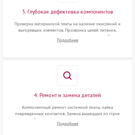
3. Глубокая дефектовка компонентов
Проверка материнской платы на наличие окислений и
выгоревших элементов. Прозвонка цепей питания,
тестирование приводных моторов колес и турбины
Подробнее
всасывания. Оценка состояния оптических и инфракрасных
датчиков, а также механизма лазерного дальномера.
4. Ремонт и замена деталей
Компонентный ремонт системной платы, пайка
поврежденных контактов. Замена вышедших из строя
двигателей, изношенного аккумулятора, неисправного
Подробнее
лидара или помпы подачи воды. Восстановление шлейфов и
устранение последствий попадания влаги.