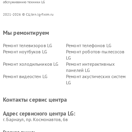
обслуживанию техники LG
2021-2026 © СЦ brn.lg-fixim.ru
Мы ремонтируем
Ремонт телевизоров LG
Ремонт телефонов LG
Ремонт ноутбуков LG
Ремонт роботов-пылесосов
LG
Ремонт холодильников LG
Ремонт интерактивных
панелей LG
Ремонт видеостен LG
Ремонт акустических систем
LG
Ремонт портативных акустик
Ремонт камер
LG
видеонаблюдения LG
Контакты сервис центра
Ремонт морозильных камер
Ремонт вертикальных
LG
пылесосов LG
Адрес сервисного центра LG:
г. Барнаул, ​пр. Космонавтов, 6в