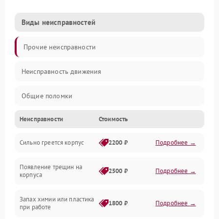
Виды неисправностей
Прочие неисправности
Неисправность движения
Общие поломки
Неисправности
Стоимость
Неисправность датчиков
Сильно греется корпус
2200 ₽
Подробнее →
Неисправность программного обеспечения
Появление трещин на
Проблемы с сигналом
2500 ₽
Подробнее →
корпуса
Неисправность резервуаров и систем подачи воды
Запах химии или пластика
1800 ₽
Подробнее →
при работе
Проблемы с механикой