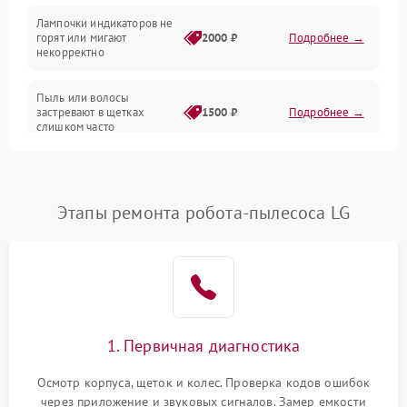
Лампочки индикаторов не
горят или мигают
2000 ₽
Подробнее →
Батарея
некорректно
Режим работы
Пыль или волосы
застревают в щетках
1500 ₽
Подробнее →
слишком часто
Программные сбои
Этапы ремонта робота-пылесоса LG
1. Первичная диагностика
Осмотр корпуса, щеток и колес. Проверка кодов ошибок
через приложение и звуковых сигналов. Замер емкости