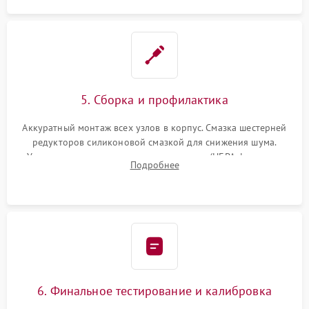
5. Сборка и профилактика
Аккуратный монтаж всех узлов в корпус. Смазка шестерней
редукторов силиконовой смазкой для снижения шума.
Установка новых расходных материалов (HEPA-фильтров,
Подробнее
микрофибры, щеток). Надежная фиксация разъемов и
проверка герметичности водяного контура.
6. Финальное тестирование и калибровка