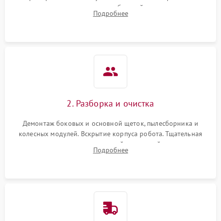
аккумулятора и тестирование базовой станции зарядки.
Подробнее
Оценка работы лидара, бампера и датчиков падения для
локализации неисправности.
2. Разборка и очистка
Демонтаж боковых и основной щеток, пылесборника и
колесных модулей. Вскрытие корпуса робота. Тщательная
очистка внутренних полостей, шестерней и плат от
Подробнее
скопившейся пыли, волос и шерсти животных с
использованием сжатого воздуха и щеток.