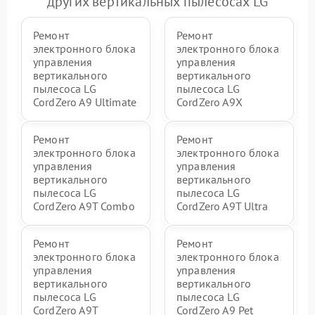
других вертикальных пылесосах LG
Ремонт
Ремонт
электронного блока
электронного блока
управления
управления
вертикального
вертикального
пылесоса LG
пылесоса LG
CordZero A9 Ultimate
CordZero A9X
Ремонт
Ремонт
электронного блока
электронного блока
управления
управления
вертикального
вертикального
пылесоса LG
пылесоса LG
CordZero A9T Combo
CordZero A9T Ultra
Ремонт
Ремонт
электронного блока
электронного блока
управления
управления
вертикального
вертикального
пылесоса LG
пылесоса LG
CordZero A9T
CordZero A9 Pet