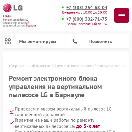
+7 (385) 254-68-04
Ежедневно, с 10:00 до 20:00
FIX-LG
+7 (800) 302-71-75
Ремонт устройств LG
Специализированный
Звонок бесплатный по РФ
cервисный центр г.
Барнаул
Мы ремонтируем
Позвонить
науле
Вертикальный пылесос LG ремонт электронного блока управления
Ремонт электронного блока
управления на вертикальном
пылесосе LG в Барнауле
Привезем и увезем вертикальный пылесос LG
собственной доставкой
Гарантия на наши работы по ремонту
Ремонт портативных акустик LG
Ремонт портативных колонок LG
Ремонт домашних кинотеатров LG
Ремонт посудомоечных машин LG
Ремонт микроволновых печей LG
Ремонт камер видеонаблюдения LG
Ремонт интерактивных панелей LG
Ремонт музыкальных центров LG
до 3-х лет
вертикальных пылесосов LG
Срочный ремонт вертикальных пылесосов LG в