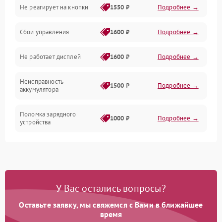
Не реагирует на кнопки
1550 ₽
Подробнее →
Работа системы
Сбои управления
1600 ₽
Подробнее →
Всасывание
Не работает дисплей
1600 ₽
Подробнее →
Засор
Неисправность
Привод
1500 ₽
Подробнее →
аккумулятора
Мотор
Поломка зарядного
1000 ₽
Подробнее →
устройства
Защита
Неисправность двигателя
2000 ₽
Подробнее →
Корпус/Герметичность
Поломка кнопки
500 ₽
Подробнее →
включения/выключения
Электронные компоненты
У Вас остались вопросы?
Оставьте заявку, мы свяжемся с Вами в ближайшее
Неисправность системы
1000 ₽
Подробнее →
индикации
время