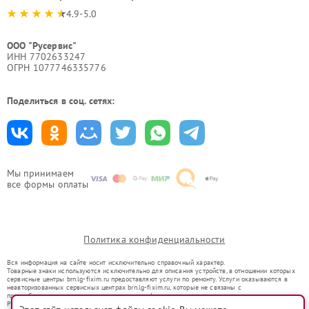
4.9-5.0
ООО "Русервис"
ИНН 7702633247
ОГРН 1077746335776
Поделиться в соц. сетях:
Мы принимаем
все формы оплаты
Политика конфиденциальности
Вся информация на сайте носит исключительно справочный характер.
Товарные знаки используются исключительно для описания устройств, в отношении которых
сервисные центры brn.lg-fixim.ru предоставляют услуги по ремонту. Услуги оказываются в
неавторизованных сервисных центрах brn.lg-fixim.ru, которые не связаны с
правообладателями товарных знаков или их официальными представителями.
Ремонт осуществляется для устройств, уже введенных в гражданский оборот в соответствии