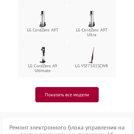
защиты от короткого
1500 ₽
Подробнее →
замыкания
LG CordZero A9T
LG CordZero A9T
Ultra
LG CordZero A9
LG VSF7301SCWR
Ultimate
Показать все модели
Ремонт электронного блока управления на