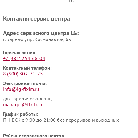
LG
Ремонт портативных акустик
Ремонт камер
LG
видеонаблюдения LG
Контакты сервис центра
Ремонт морозильных камер
Ремонт вертикальных
LG
пылесосов LG
Адрес сервисного центра LG:
г. Барнаул, ​пр. Космонавтов, 6в
Горячая линия:
+7 (385) 254-68-04
Контактный телефон:
8 (800) 302-71-75
Электронная почта:
info@lg-fixim.ru
для юридических лиц
manager@fix-lg.ru
График работы:
ПН-ВСК с 9:00 до 21:00 без перерывов и выходных
Рейтинг сервисного центра