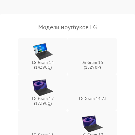
Выход из строя SSD или
HDD: медленная загрузка,
3000 ₽
Подробнее →
ошибки чтения,
пропадание диска
Модели ноутбуков LG
Неисправность
оперативной памяти:
2000 ₽
Подробнее →
вылеты приложений,
синие экраны
LG Gram 14
LG Gram 15
(14Z90Q)
(15Z90P)
Проблемы Wi‑Fi или
2500 ₽
Подробнее →
Bluetooth модулей
LG Gram 17
LG Gram 14 AI
(17Z90Q)
LG Gram 16
LG Gram 17