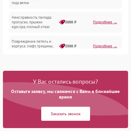
подсветки
Батарея
Неисправность тачпада:
Сеть и интернет
пропуски, прыжки
3000 ₽
Подробнее →
курсора, полный отказ
Система охлаждения
Повреждение петель и
корпуса: люфт, трещины,
3500 ₽
Подробнее →
деформация
Проблемы аккумулятора:
быстрая разрядка,
2500 ₽
Подробнее →
невозможность зарядки,
вздутие
У Вас остались вопросы?
Оставьте заявку, мы свяжемся с Вами в ближайшее
Неисправность зарядного
время
устройства или разъёма
2000 ₽
Подробнее →
питания
Заказать звонок
Перегрев из‑за пыли,
износа термопасты или
2500 ₽
Подробнее →
неисправности кулера