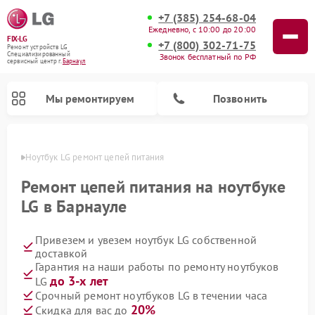
+7 (385) 254-68-04
Ежедневно, с 10:00 до 20:00
FIX-LG
+7 (800) 302-71-75
Ремонт устройств LG
Специализированный
Звонок бесплатный по РФ
cервисный центр г.
Барнаул
Мы ремонтируем
Позвонить
науле
Ноутбук LG ремонт цепей питания
Ремонт цепей питания на ноутбуке
LG в Барнауле
Привезем и увезем ноутбук LG собственной
доставкой
Гарантия на наши работы по ремонту ноутбуков
до 3-х лет
LG
Ремонт камер видеонаблюдения LG
Ремонт вертикальных пылесосов LG
Ремонт интерактивных панелей LG
Ремонт портативных колонок LG
Ремонт домашних кинотеатров LG
Ремонт посудомоечных машин LG
Ремонт микроволновых печей LG
Ремонт портативных акустик LG
Ремонт музыкальных центров LG
Срочный ремонт ноутбуков LG в течении часа
20%
Скидка для вас до