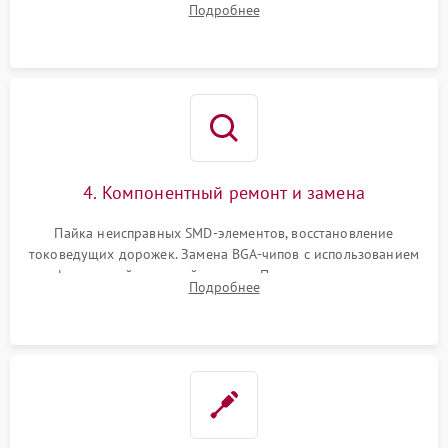
Подробнее
мультиконтроллера, процессора и видеочипа.
4. Компонентный ремонт и замена
Пайка неисправных SMD-элементов, восстановление
токоведущих дорожек. Замена BGA-чипов с использованием
инфракрасной паяльной станции. Прошивка микросхемы
Подробнее
BIOS или замена поврежденных портов USB