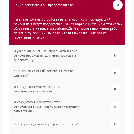
Какие документы вы предоставляете?
На этапе приема устройства на диагностику и последующий
ремонт вам будет предоставлен заказ-наряд с указанием страховых
обязательств на ваше устройство. Далее, после выполнения работ
по ремонту техники, вы получите акт выполненных работ и
гарантийный талон.
Я уже знаю в чем неисправность и какой
ремонт необходим. Для чего проводить
диагностику?
Мне нужен срочный ремонт. Сможете
сделать?
Я хочу, чтобы мое устройство
ремонтировали при мне.
Я хочу, чтобы мое устройство
ремонтировалось только оригинальными
запчастями.
Как я узнаю, что мое устройство готово?