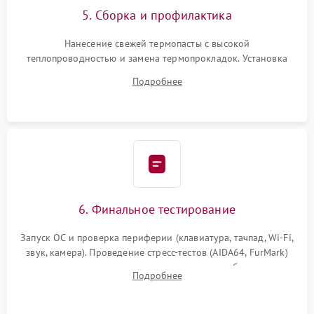
5. Сборка и профилактика
Нанесение свежей термопасты с высокой
теплопроводностью и замена термопрокладок. Установка
системы охлаждения, подключение всех внутренних
Подробнее
шлейфов, модулей памяти и накопителей. Предварительная
сборка корпуса.
6. Финальное тестирование
Запуск ОС и проверка периферии (клавиатура, тачпад, Wi-Fi,
звук, камера). Проведение стресс-тестов (AIDA64, FurMark)
для контроля температурного режима и стабильности
Подробнее
системы под пиковой нагрузкой.