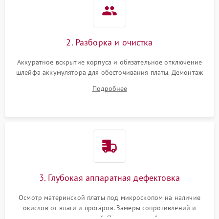
2. Разборка и очистка
Аккуратное вскрытие корпуса и обязательное отключение
шлейфа аккумулятора для обесточивания платы. Демонтаж
системы охлаждения, очистка кулера от пыли и удаление
Подробнее
высохшей термопасты с кристаллов чипов.
3. Глубокая аппаратная дефектовка
Осмотр материнской платы под микроскопом на наличие
окислов от влаги и прогаров. Замеры сопротивлений и
дежурных напряжений. Проверка цепей питания,