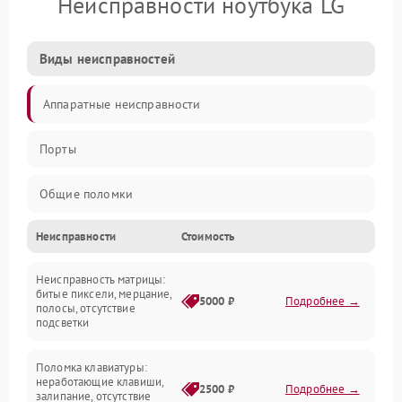
Неисправности ноутбука LG
Виды неисправностей
Аппаратные неисправности
Порты
Общие поломки
Неисправности
Стоимость
Устройства
Неисправность матрицы:
Программные ошибки
битые пиксели, мерцание,
5000 ₽
Подробнее →
полосы, отсутствие
подсветки
Электрические и системные сбои
Поломка клавиатуры:
Интерфейсные проблемы
неработающие клавиши,
2500 ₽
Подробнее →
залипание, отсутствие