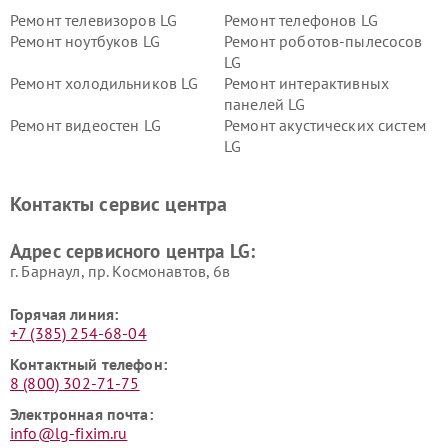
Ремонт телевизоров LG
Ремонт телефонов LG
Ремонт ноутбуков LG
Ремонт роботов-пылесосов
LG
Ремонт холодильников LG
Ремонт интерактивных
панелей LG
Ремонт видеостен LG
Ремонт акустических систем
LG
Ремонт портативных акустик
Ремонт камер
LG
видеонаблюдения LG
Контакты сервис центра
Ремонт морозильных камер
Ремонт вертикальных
LG
пылесосов LG
Адрес сервисного центра LG:
г. Барнаул, ​пр. Космонавтов, 6в
Горячая линия:
+7 (385) 254-68-04
Контактный телефон:
8 (800) 302-71-75
Электронная почта:
info@lg-fixim.ru