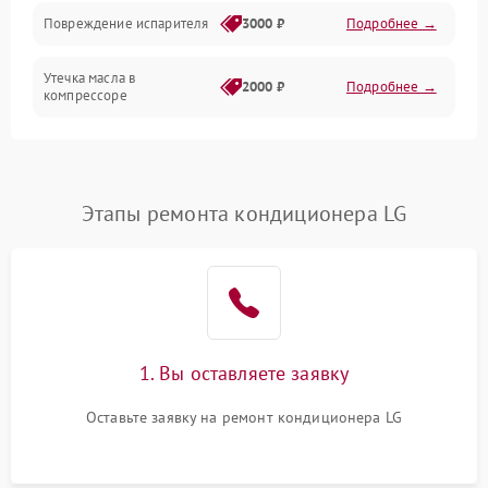
Фильтрация
Повреждение испарителя
3000 ₽
Подробнее →
Хладагент
Утечка масла в
2000 ₽
Подробнее →
компрессоре
Повреждение
1500 ₽
Подробнее →
трубопроводов
Этапы ремонта кондиционера LG
Неисправность
2000 ₽
Подробнее →
четырехходового клапана
Поломка подшипников
1500 ₽
Подробнее →
вентилятора
Повреждение корпуса
1000 ₽
Подробнее →
1. Вы оставляете заявку
Оставьте заявку на ремонт кондиционера LG