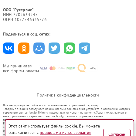
ООО "Русервис"
ИНН 7702633247
ОГРН 1077746335776
Поделиться в соц. сетях:
Мы принимаем
все формы оплаты
Политика конфиденциальности
Вся информация на сайте носит исключительно справочный характер.
Товарные знаки используются исключительно для описания устройств, в отношении которых
сервисные центры brn.lg-fixim.ru предоставляют услуги по ремонту. Услуги оказываются в
неавторизованных сервисных центрах brn.lg-fixim.ru, которые не связаны с
правообладателями товарных знаков или их официальными представителями.
Ремонт осуществляется для устройств, уже введенных в гражданский оборот в соответствии
Этот сайт использует файлы cookie. Вы можете
со статьей 1487 ГК РФ.
Использование товарных знаков не преследует цели индивидуализации услуг или введения
ознакомиться с
правилами использования
Согласен
потребителей в заблуждение, а служит для информирования о предоставляемых услугах по