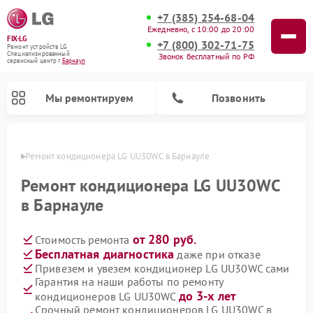
+7 (385) 254-68-04
Ежедневно, с 10:00 до 20:00
FIX-LG
+7 (800) 302-71-75
Ремонт устройств LG
Специализированный
Звонок бесплатный по РФ
cервисный центр г.
Барнаул
Мы ремонтируем
Позвонить
науле
Ремонт кондиционера LG UU30WC в Барнауле
Ремонт кондиционера LG UU30WC
в Барнауле
от 280 руб.
Стоимость ремонта
Бесплатная диагностика
даже при отказе
Привезем и увезем кондиционер LG UU30WC сами
Гарантия на наши работы по ремонту
Ремонт портативных акустик LG
Ремонт музыкальных центров LG
Ремонт камер видеонаблюдения LG
Ремонт вертикальных пылесосов LG
Ремонт интерактивных панелей LG
Ремонт портативных колонок LG
Ремонт домашних кинотеатров LG
Ремонт посудомоечных машин LG
Ремонт микроволновых печей LG
до 3-х лет
кондиционеров LG UU30WC
Срочный ремонт кондиционеров LG UU30WC в