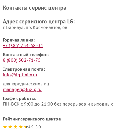
LG
видеонаблюдения LG
Контакты сервис центра
Ремонт морозильных камер
Ремонт вертикальных
LG
пылесосов LG
Адрес сервисного центра LG:
г. Барнаул, ​пр. Космонавтов, 6в
Горячая линия:
+7 (385) 254-68-04
Контактный телефон:
8 (800) 302-71-75
Электронная почта:
info@lg-fixim.ru
для юридических лиц
manager@fix-lg.ru
График работы:
ПН-ВСК с 9:00 до 21:00 без перерывов и выходных
Рейтинг сервисного центра
4.9-5.0