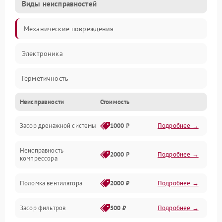
Виды неисправностей
Механические повреждения
Электроника
Герметичность
Неисправности
Стоимость
Механика
Засор дренажной системы
1000 ₽
Подробнее →
Управление
Неисправность
Электропитание
2000 ₽
Подробнее →
компрессора
Датчики
Поломка вентилятора
2000 ₽
Подробнее →
Работа системы
Засор фильтров
500 ₽
Подробнее →