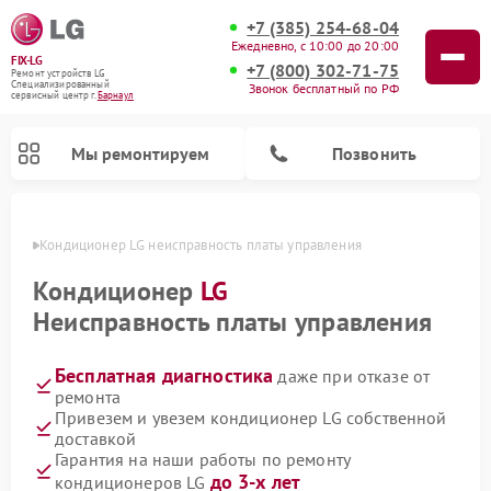
+7 (385) 254-68-04
Ежедневно, с 10:00 до 20:00
FIX-LG
+7 (800) 302-71-75
Ремонт устройств LG
Специализированный
Звонок бесплатный по РФ
cервисный центр г.
Барнаул
Мы ремонтируем
Позвонить
науле
Кондиционер LG неисправность платы управления
Кондиционер
LG
Неисправность платы управления
Бесплатная диагностика
даже при отказе от
ремонта
Привезем и увезем кондиционер LG собственной
доставкой
Ремонт портативных акустик LG
Ремонт музыкальных центров LG
Ремонт камер видеонаблюдения LG
Ремонт вертикальных пылесосов LG
Ремонт интерактивных панелей LG
Ремонт портативных колонок LG
Ремонт домашних кинотеатров LG
Ремонт посудомоечных машин LG
Ремонт микроволновых печей LG
Гарантия на наши работы по ремонту
до 3-х лет
кондиционеров LG