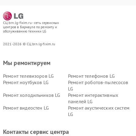
СЦ brn.lg-fixim.ru - сеть сервисных
центров в Барнауле по ремонту и
обслуживанию техники LG
2021-2026 © СЦ brn.lg-fixim.ru
Мы ремонтируем
Ремонт телевизоров LG
Ремонт телефонов LG
Ремонт ноутбуков LG
Ремонт роботов-пылесосов
LG
Ремонт холодильников LG
Ремонт интерактивных
панелей LG
Ремонт видеостен LG
Ремонт акустических систем
LG
Ремонт портативных акустик
Ремонт камер
LG
видеонаблюдения LG
Контакты сервис центра
Ремонт морозильных камер
Ремонт вертикальных