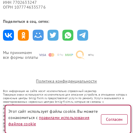
ИНН 7702633247
ОГРН 1077746335776
Поделиться в соц. сетях:
Мы принимаем
все формы оплаты
Политика конфиденциальности
Вся информация на сайте носит исключительно справочный характер.
Товарные знаки используются исключительно для описания устройств, в отношении которых
сервисные центры brn.lg-fixim.ru предоставляют услуги по ремонту. Услуги оказываются в
неавторизованных сервисных центрах brn.lg-fixim.ru, которые не связаны с
правообладателями товарных знаков или их официальными представителями.
Ремонт осуществляется для устройств, уже введенных в гражданский оборот в соответствии
Этот сайт использует файлы cookie. Вы можете
со статьей 1487 ГК РФ.
Использование товарных знаков не преследует цели индивидуализации услуг или введения
ознакомиться с
правилами использования
Согласен
потребителей в заблуждение, а служит для информирования о предоставляемых услугах по
ремонту техники указанных брендов.
файлов cookie
Представленная на сайте информация не является публичной офертой, определяемой
положениями Статьи 437(2) Гражданского кодекса РФ