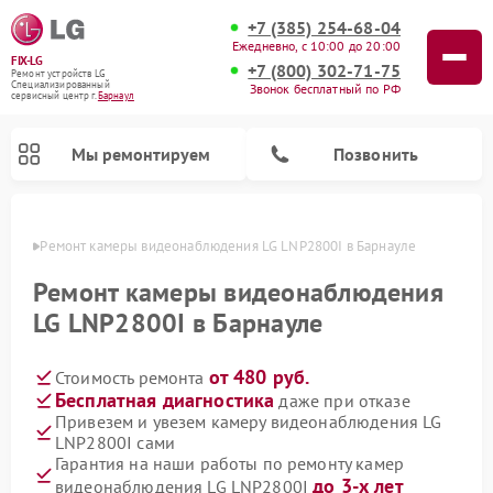
+7 (385) 254-68-04
Ежедневно, с 10:00 до 20:00
FIX-LG
+7 (800) 302-71-75
Ремонт устройств LG
Специализированный
Звонок бесплатный по РФ
cервисный центр г.
Барнаул
Мы ремонтируем
Позвонить
науле
Ремонт камеры видеонаблюдения LG LNP2800I в Барнауле
Ремонт камеры видеонаблюдения
LG LNP2800I в Барнауле
от 480 руб.
Стоимость ремонта
Бесплатная диагностика
даже при отказе
Привезем и увезем камеру видеонаблюдения LG
LNP2800I сами
Ремонт вертикальных пылесосов LG
Ремонт портативных акустик LG
Ремонт портативных колонок LG
Ремонт домашних кинотеатров LG
Ремонт посудомоечных машин LG
Ремонт микроволновых печей LG
Ремонт интерактивных панелей LG
Ремонт музыкальных центров LG
Гарантия на наши работы по ремонту камер
до 3-х лет
видеонаблюдения LG LNP2800I