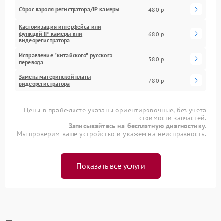
Сброс пароля регистратора/IP камеры
480 р
Кастомизация интерфейса или
функций IP камеры или
680 р
видеорегистратора
Исправление "китайского" русского
580 р
перевода
Замена материнской платы
780 р
видеорегистратора
Цены в прайс-листе указаны ориентировочные, без учета
стоимости запчастей.
Записывайтесь на бесплатную диагностику.
Мы проверим ваше устройство и укажем на неисправность.
Показать все услуги