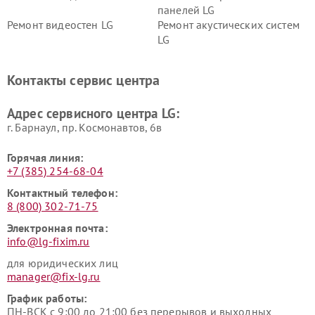
панелей LG
Ремонт видеостен LG
Ремонт акустических систем
LG
Ремонт портативных акустик
Ремонт камер
LG
видеонаблюдения LG
Контакты сервис центра
Ремонт морозильных камер
Ремонт вертикальных
LG
пылесосов LG
Адрес сервисного центра LG:
г. Барнаул, ​пр. Космонавтов, 6в
Горячая линия:
+7 (385) 254-68-04
Контактный телефон:
8 (800) 302-71-75
Электронная почта:
info@lg-fixim.ru
для юридических лиц
manager@fix-lg.ru
График работы:
ПН-ВСК с 9:00 до 21:00 без перерывов и выходных