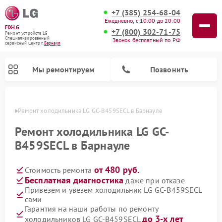
+7 (385) 254-68-04
Ежедневно, с 10:00 до 20:00
FIX-LG
+7 (800) 302-71-75
Ремонт устройств LG
Специализированный
Звонок бесплатный по РФ
cервисный центр г.
Барнаул
Мы ремонтируем
Позвонить
науле
Ремонт холодильника LG GC-B459SECL в Барнауле
Ремонт холодильника LG GC-
B459SECL в Барнауле
от 480 руб.
Стоимость ремонта
Бесплатная диагностика
даже при отказе
Привезем и увезем холодильник LG GC-B459SECL
сами
Ремонт камер видеонаблюдения LG
Ремонт вертикальных пылесосов LG
Ремонт интерактивных панелей LG
Ремонт портативных колонок LG
Ремонт домашних кинотеатров LG
Ремонт посудомоечных машин LG
Ремонт микроволновых печей LG
Ремонт портативных акустик LG
Ремонт музыкальных центров LG
Гарантия на наши работы по ремонту
до 3-х лет
холодильников LG GC-B459SECL