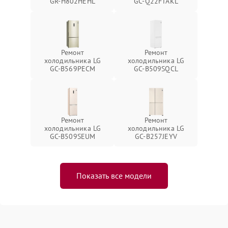
GR-H802HEHL
GC-Q22FTAKL
Ремонт
Ремонт
холодильника LG
холодильника LG
GC-B569PECM
GC-B509SQCL
Ремонт
Ремонт
холодильника LG
холодильника LG
GC-B509SEUM
GC-B257JEYV
Показать все модели