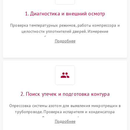
Сбой в работе инвертора
2100 ₽
Подробнее →
1. Диагностика и внешний осмотр
Запах горелого при
2000 ₽
Подробнее →
Проверка температурных режимов, работы компрессора и
работе
целостности уплотнителей дверей. Измерение
сопротивления обмоток мотора, проверка термостата и
Не включается
Подробнее
1000 ₽
Подробнее →
считывание кодов ошибок с электронного дисплея.
холодильник
Проблемы с системой
автоматической
1800 ₽
Подробнее →
разморозки
2. Поиск утечек и подготовка контура
Опрессовка системы азотом для выявления микротрещин в
трубопроводе. Проверка испарителя и конденсатора
течеискателем. Демонтаж старого фильтра-осушителя и
Подробнее
продувка капиллярной трубки для устранения засоров.