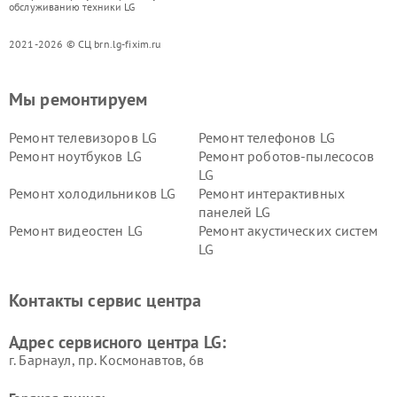
обслуживанию техники LG
2021-2026 © СЦ brn.lg-fixim.ru
Мы ремонтируем
Ремонт телевизоров LG
Ремонт телефонов LG
Ремонт ноутбуков LG
Ремонт роботов-пылесосов
LG
Ремонт холодильников LG
Ремонт интерактивных
панелей LG
Ремонт видеостен LG
Ремонт акустических систем
LG
Ремонт портативных акустик
Ремонт камер
LG
видеонаблюдения LG
Контакты сервис центра
Ремонт морозильных камер
Ремонт вертикальных
LG
пылесосов LG
Адрес сервисного центра LG:
г. Барнаул, ​пр. Космонавтов, 6в