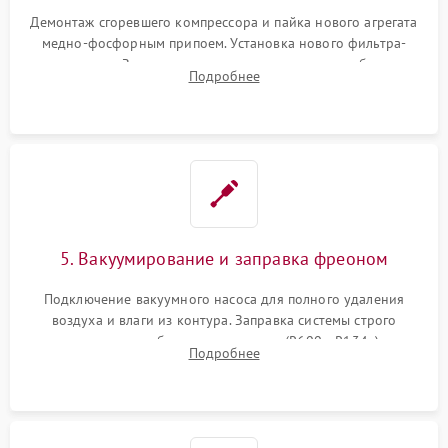
Демонтаж сгоревшего компрессора и пайка нового агрегата
медно-фосфорным припоем. Установка нового фильтра-
осушителя. Замена изношенных вентиляторов обдува,
Подробнее
сломанных заслонок или поврежденных дверных петель.
5. Вакуумирование и заправка фреоном
Подключение вакуумного насоса для полного удаления
воздуха и влаги из контура. Заправка системы строго
дозированным объемом хладагента (R600a, R134a) по
Подробнее
электронным весам. Контроль рабочего давления в системе.