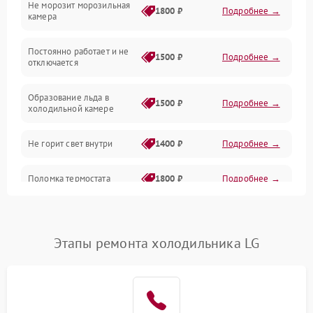
Не морозит морозильная
Дренаж
1800 ₽
Подробнее →
камера
Оттайка
Постоянно работает и не
1500 ₽
Подробнее →
отключается
Программное обеспечение
Образование льда в
1500 ₽
Подробнее →
холодильной камере
Не горит свет внутри
1400 ₽
Подробнее →
Поломка термостата
1800 ₽
Подробнее →
Не работает вентилятор
1800 ₽
Подробнее →
Этапы ремонта холодильника LG
Поломка системы No Frost
2600 ₽
Подробнее →
Образование конденсата
1800 ₽
Подробнее →
на стенках