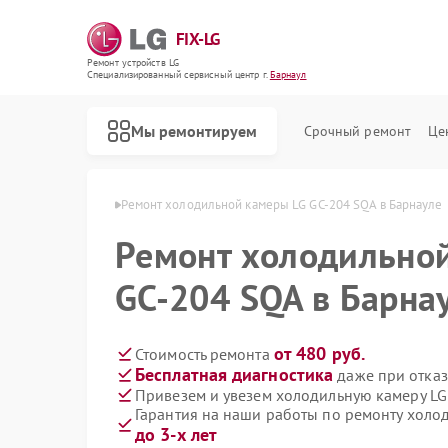
FIX-LG
Ремонт устройств LG
Специализированный cервисный центр г.
Барнаул
Мы ремонтируем
Срочный ремонт
Це
амер LG в Барнауле
Ремонт холодильной камеры LG GC-204 SQA в Барнауле
Ремонт холодильно
GC-204 SQA в Барна
от 480 руб.
Стоимость ремонта
Бесплатная диагностика
даже при отказ
Привезем и увезем холодильную камеру LG
Гарантия на наши работы по ремонту холо
до 3-х лет
Ремонт роботов-пылесосов LG
Ремонт интерактивных панелей LG
Ремонт акустических систем LG
Ремонт портативных акустик LG
Ремонт камер видеонаблюдения LG
Ремонт морозильных камер LG
Ремонт вертикальных пылесосов LG
Ремонт портативных колонок LG
Ремонт музыкальных центров LG
Ремонт домашних кинотеатров LG
Ремонт посудомоечных машин LG
Ремонт микроволновых печей LG