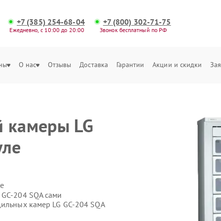
+7 (385) 254-68-04
+7 (800) 302-71-75
Ежедневно, с 10:00 до 20:00
Звонок бесплатный по РФ
ны
О нас
Отзывы
Доставка
Гарантии
Акции и скидки
Зая
й камеры LG
уле
е
 GC-204 SQA сами
дильных камер LG GC-204 SQA