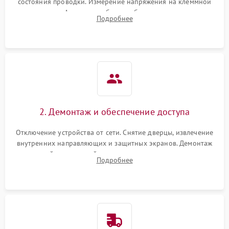
состояния проводки. Измерение напряжения на клеммной
колодке. Анализ жалоб на проблемы с нагревом,
Подробнее
конвекцией, панелью управления или блокировкой дверцы.
2. Демонтаж и обеспечение доступа
Отключение устройства от сети. Снятие дверцы, извлечение
внутренних направляющих и защитных экранов. Демонтаж
задней или верхней панели для прямого доступа к
Подробнее
нагревательным элементам, плате и вентиляторам.