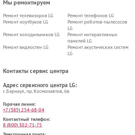
Мы ремонтируем
Ремонт телевизоров LG
Ремонт телефонов LG
Ремонт ноутбуков LG
Ремонт роботов-пылесосов
LG
Ремонт холодильников LG
Ремонт интерактивных
панелей LG
Ремонт видеостен LG
Ремонт акустических систем
LG
Ремонт портативных акустик
Ремонт камер
LG
видеонаблюдения LG
Контакты сервис центра
Ремонт морозильных камер
Ремонт вертикальных
LG
пылесосов LG
Адрес сервисного центра LG:
г. Барнаул, ​пр. Космонавтов, 6в
Горячая линия:
+7 (385) 254-68-04
Контактный телефон:
8 (800) 302-71-75
Электронная почта: