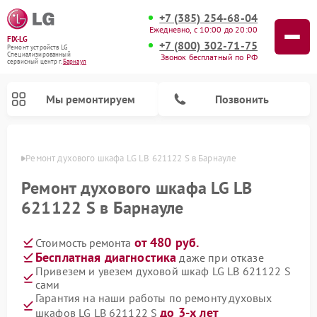
+7 (385) 254-68-04
Ежедневно, с 10:00 до 20:00
FIX-LG
+7 (800) 302-71-75
Ремонт устройств LG
Специализированный
Звонок бесплатный по РФ
cервисный центр г.
Барнаул
Мы ремонтируем
Позвонить
науле
Ремонт духового шкафа LG LB 621122 S в Барнауле
Ремонт духового шкафа LG LB
621122 S в Барнауле
от 480 руб.
Стоимость ремонта
Бесплатная диагностика
даже при отказе
Привезем и увезем духовой шкаф LG LB 621122 S
сами
Ремонт портативных акустик LG
Ремонт музыкальных центров LG
Ремонт камер видеонаблюдения LG
Ремонт вертикальных пылесосов LG
Ремонт интерактивных панелей LG
Ремонт портативных колонок LG
Ремонт домашних кинотеатров LG
Ремонт посудомоечных машин LG
Ремонт микроволновых печей LG
Гарантия на наши работы по ремонту духовых
до 3-х лет
шкафов LG LB 621122 S