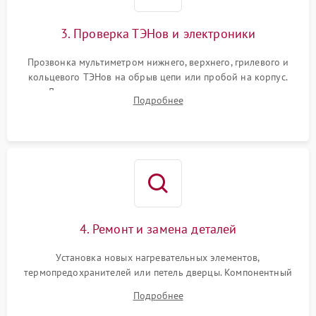
3. Проверка ТЭНов и электроники
Прозвонка мультиметром нижнего, верхнего, грилевого и
кольцевого ТЭНов на обрыв цепи или пробой на корпус.
Диагностика термостата, датчиков температуры,
Подробнее
переключателя режимов и мотора конвекции.
4. Ремонт и замена деталей
Установка новых нагревательных элементов,
термопредохранителей или петель дверцы. Компонентный
ремонт электронного модуля управления, замена
Подробнее
выгоревших реле, восстановление контактов и замена