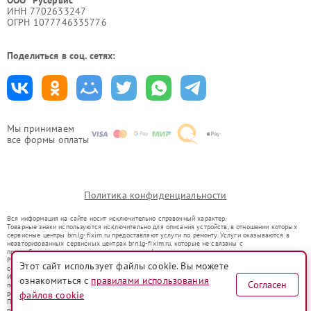
ООО "Русервис"
ИНН 7702633247
ОГРН 1077746335776
Поделиться в соц. сетях:
Мы принимаем
все формы оплаты
Политика конфиденциальности
Вся информация на сайте носит исключительно справочный характер.
Товарные знаки используются исключительно для описания устройств, в отношении которых
сервисные центры brn.lg-fixim.ru предоставляют услуги по ремонту. Услуги оказываются в
неавторизованных сервисных центрах brn.lg-fixim.ru, которые не связаны с
правообладателями товарных знаков или их официальными представителями.
Ремонт осуществляется для устройств, уже введенных в гражданский оборот в соответствии
Этот сайт использует файлы cookie. Вы можете
со статьей 1487 ГК РФ.
Использование товарных знаков не преследует цели индивидуализации услуг или введения
ознакомиться с
правилами использования
Согласен
потребителей в заблуждение, а служит для информирования о предоставляемых услугах по
ремонту техники указанных брендов.
файлов cookie
Представленная на сайте информация не является публичной офертой, определяемой
положениями Статьи 437(2) Гражданского кодекса РФ