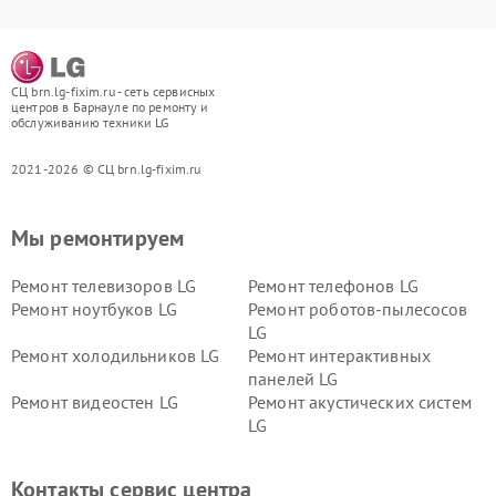
СЦ brn.lg-fixim.ru - сеть сервисных
центров в Барнауле по ремонту и
обслуживанию техники LG
2021-2026 © СЦ brn.lg-fixim.ru
Мы ремонтируем
Ремонт телевизоров LG
Ремонт телефонов LG
Ремонт ноутбуков LG
Ремонт роботов-пылесосов
LG
Ремонт холодильников LG
Ремонт интерактивных
панелей LG
Ремонт видеостен LG
Ремонт акустических систем
LG
Ремонт портативных акустик
Ремонт камер
LG
видеонаблюдения LG
Контакты сервис центра
Ремонт морозильных камер
Ремонт вертикальных