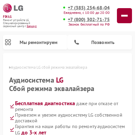
+7 (385) 254-68-04
Ежедневно, с 10:00 до 20:00
FIX-LG
+7 (800) 302-71-75
Ремонт устройств LG
Специализированный
Звонок бесплатный по РФ
cервисный центр г.
Барнаул
Мы ремонтируем
Позвонить
науле
Аудиосистема LG сбой режима эквалайзера
Аудиосистема
LG
Сбой режима эквалайзера
Бесплатная диагностика
даже при отказе от
ремонта
Привезем и увезем аудиосистему LG собственной
доставкой
Ремонт портативных акустик LG
Ремонт музыкальных центров LG
Ремонт домашних кинотеатров LG
Ремонт посудомоечных машин LG
Ремонт микроволновых печей LG
Ремонт камер видеонаблюдения LG
Ремонт вертикальных пылесосов LG
Ремонт интерактивных панелей LG
Ремонт портативных колонок LG
Гарантия на наши работы по ремонту аудиосистем
до 3-х лет
LG