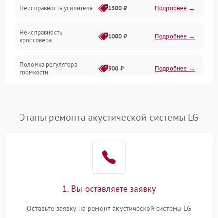
Неисправность усилителя
1500 ₽
Подробнее →
Неисправность
1000 ₽
Подробнее →
кроссовера
Поломка регулятора
500 ₽
Подробнее →
громкости
Неисправность системы
1000 ₽
Подробнее →
защиты от перегрузок
Этапы ремонта акустической системы LG
Поломка системы
автоматического
1000 ₽
Подробнее →
отключения
Неисправность системы
защиты от короткого
1000 ₽
Подробнее →
замыкания
1. Вы оставляете заявку
Оставьте заявку на ремонт акустической системы LG
Повреждение системы
1000 ₽
Подробнее →
защиты от перегрева