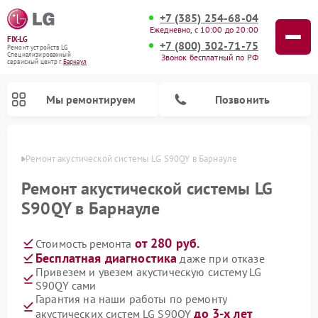
+7 (385) 254-68-04
Ежедневно, с 10:00 до 20:00
FIX-LG
+7 (800) 302-71-75
Ремонт устройств LG
Специализированный
Звонок бесплатный по РФ
cервисный центр г.
Барнаул
Мы ремонтируем
Позвонить
науле
Ремонт акустической системы LG S90QY в Барнауле
Ремонт акустической системы LG
S90QY в Барнауле
от 280 руб.
Стоимость ремонта
Бесплатная диагностика
даже при отказе
Привезем и увезем акустическую систему LG
S90QY сами
Ремонт камер видеонаблюдения LG
Ремонт вертикальных пылесосов LG
Ремонт портативных колонок LG
Ремонт домашних кинотеатров LG
Ремонт посудомоечных машин LG
Ремонт микроволновых печей LG
Ремонт интерактивных панелей LG
Ремонт портативных акустик LG
Ремонт музыкальных центров LG
Гарантия на наши работы по ремонту
до 3-х лет
акустических систем LG S90QY