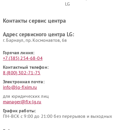
LG
Ремонт портативных акустик
Ремонт камер
LG
видеонаблюдения LG
Контакты сервис центра
Ремонт морозильных камер
Ремонт вертикальных
LG
пылесосов LG
Адрес сервисного центра LG:
г. Барнаул, ​пр. Космонавтов, 6в
Горячая линия:
+7 (385) 254-68-04
Контактный телефон:
8 (800) 302-71-75
Электронная почта:
info@lg-fixim.ru
для юридических лиц
manager@fix-lg.ru
График работы:
ПН-ВСК с 9:00 до 21:00 без перерывов и выходных