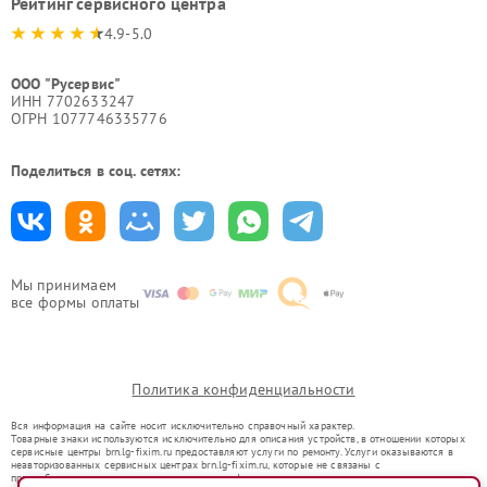
Рейтинг сервисного центра
4.9-5.0
ООО "Русервис"
ИНН 7702633247
ОГРН 1077746335776
Поделиться в соц. сетях:
Мы принимаем
все формы оплаты
Политика конфиденциальности
Вся информация на сайте носит исключительно справочный характер.
Товарные знаки используются исключительно для описания устройств, в отношении которых
сервисные центры brn.lg-fixim.ru предоставляют услуги по ремонту. Услуги оказываются в
неавторизованных сервисных центрах brn.lg-fixim.ru, которые не связаны с
правообладателями товарных знаков или их официальными представителями.